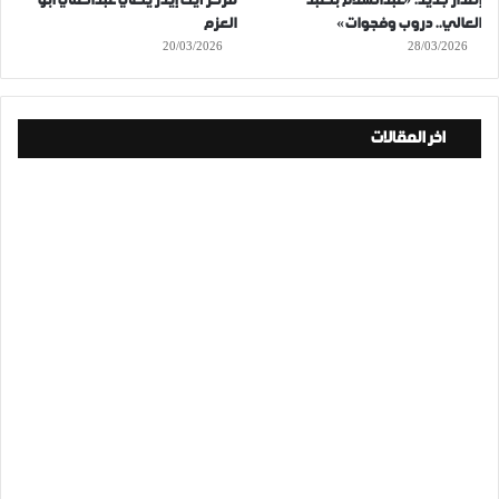
إصدار جديد: «عبدالسلام بنعبد
مركز آيت إيدر ينعي عبدالغني أبو
العالي.. دروب وفجوات»
العزم
20/03/2026
28/03/2026
اخر المقالات