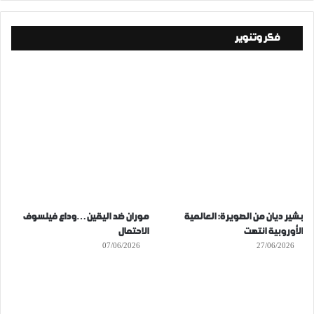
فكر وتنوير
بشير ديان من الصويرة: العالمية
موران ضد اليقين…وداع فيلسوف
الأوروبية انتهت
الاحتمال
07/06/2026
27/06/2026