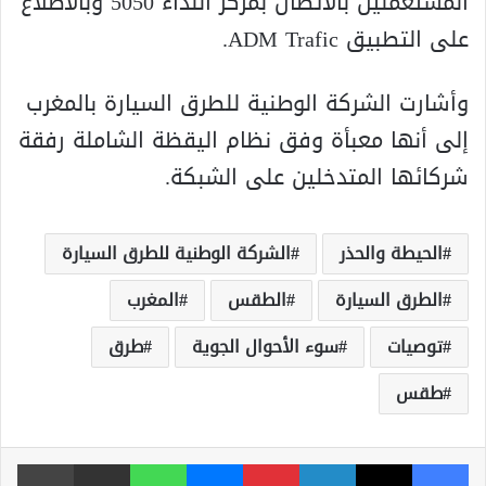
المستعملين بالاتصال بمركز النداء 5050 وبالاطلاع
على التطبيق ADM Trafic.
وأشارت الشركة الوطنية للطرق السيارة بالمغرب
إلى أنها معبأة وفق نظام اليقظة الشاملة رفقة
شركائها المتدخلين على الشبكة.
الحيطة والحذر
الشركة الوطنية للطرق السيارة
الطرق السيارة
الطقس
المغرب
توصيات
سوء الأحوال الجوية
طرق
طقس
فيسبوك
‫X
لينكدإن
بينتيريست
ماسنجر
واتساب
مشاركة عبر البريد
طباعة