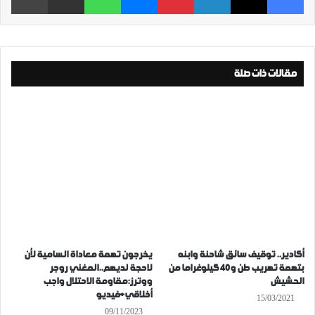
مقالات ذات صلة
أكادير.. توقيف سائق شاحنة وابنه
يخرجون تهمة معاداة السامية لأن
بتهمة تهريب طن و40 كيلوغراما من
لاحجة لديهم..المغني روجر
الحشيش
ووترز:مقاومة الاحتلال واجب
أخلاقي+فيديو
15/03/2021
09/11/2023