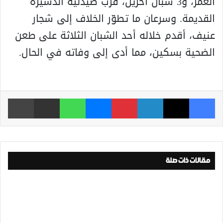
العمر، و3 شبان آخرين، قرب صيدلية الدشيرة
القديمة. وسرعان ما تطوّر الخلاف إلى شجار
عنيف، أقدم خلاله أحد الشبان الثلاثة على طعن
الضحية بسكين، مما أدى إلى وفاته في الحال.
فيسبوك
‫X
لينكدإن
بينتيريست
ماسنجر
واتساب
مشاركة عبر البريد
طباعة
مقالات ذات صلة