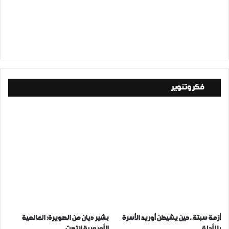
فكر وتنوير
أزمة سبتة..حين يشيطن أوريد الأسرة
بشير ديان من الصويرة: العالمية
بلا أدلة
الأوروبية انتهت