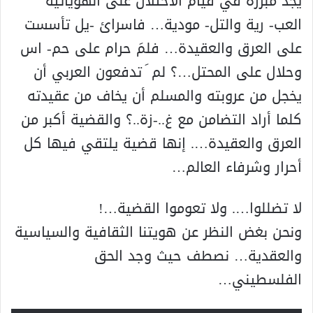
يجد مبرره في قيام الاحتلال على الهوياتية
العب- رية والتل- مودية… فاسرائ -يل تأسست
على العرق والعقيدة… فلمَ حرام على حم- اس
وحلال على المحتل…؟ لم َ تدفعون العربي أن
يخجل من عروبته والمسلم أن يخاف من عقيدته
كلما أراد التضامن مع غ..-زة..؟ والقضية أكبر من
العرق والعقيدة…. إنها قضية يلتقي فيها كل
أحرار وشرفاء العالم…
لا تضللوا…. ولا تعوموا القضية…!
ونحن بغض النظر عن هويتنا الثقافية والسياسية
والعقدية… نصطف حيث وجد الحق
الفلسطيني…