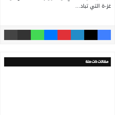
غز-ة التي تباد…
فيسبوك
‫X
لينكدإن
بينتيريست
ماسنجر
واتساب
مشاركة عبر البريد
طباعة
مقالات ذات صلة