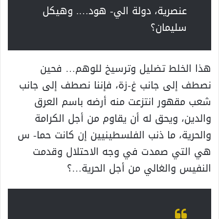
عنصرية، دولة الي- هود…. وهيكل
سليمان؟
هذا الخلط تضليل وترسيخ للوهم… فحين
نصطف إلى جانب غ-زة، فإننا نصطف إلى جانب
شعب مقهور انتزعت منه أرضه باسم العرق
والدين، ويحق له أن يقاوم من أجل الكرامة
والحرية، ما ذنب الفلسطينيين إن كانت حما- س
هي التي صمدت في وجه الاحتلال وقدمت
النفيس والغالي من أجل الحرية…؟