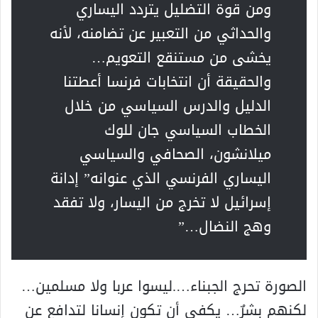
ومن قوة التضليل يتردد اليساري
والحداثي من التعبير عن تضامنه، لأنه
يخشى من مستنقع التعويم…
والحقيقة أن انتخابات فرنسا أعطتنا
الدليل والدرس السياسي من خلال
الخطاب السياسي جان للوك
ميلانشون، الصحافي والسياسي
اليساري الفرنسي الذي عنوانه” إدانة
إسرائيل لا تخرج من اليسار، ولا تفقد
وهج النضال…”
الصورة تحرج الجبناء….ليسوا عربا ولا مسلمين…
لكنهم بشرٌ… يكفي أن تكون إنسانا لتدافع عن