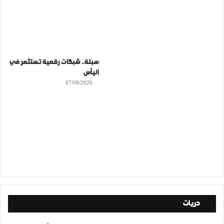
سبتة.. شبكات رقمية تستثمر في
اليأس
07/08/2026
حريات