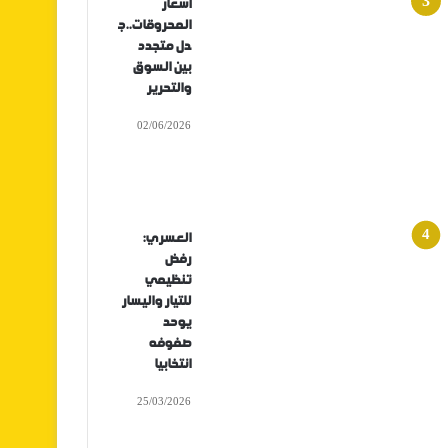
أسعار
المحروقات..ج
دل متجدد
بين السوق
والتحرير
02/06/2026
العسري:
رفض
تنظيمي
للتيار واليسار
يوحد
صفوفه
انتخابيا
25/03/2026