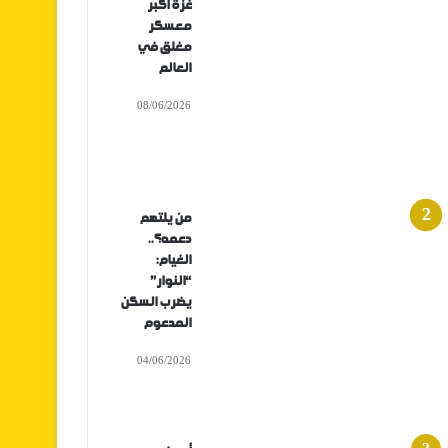
غزة أكبر
معسكر
مغلق في
العالم
08/06/2026
من يلتهم
دعمه؟..
الغيام:
“النوار”
يضرب السكن
المدعوم
04/06/2026