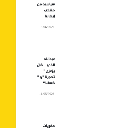
سياسية مع
منتخب
إيطاليا
13/06/2026
عبدالله
الذي…كان
يزعزع ”
تحجرنا ” و ”
كسلنا “
11/05/2026
حفريات