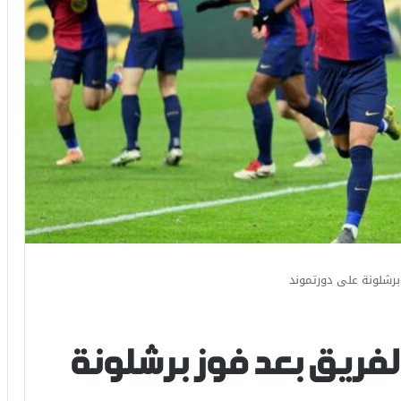
برشلونة على دورتموند
لفريق بعد فوز برشلونة