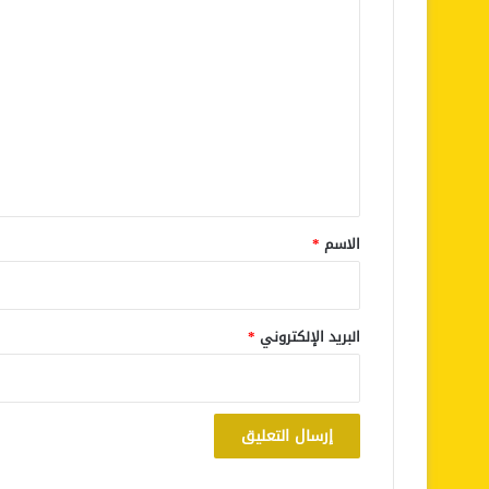
ا
ل
ت
ع
ل
ي
ق
*
الاسم
*
البريد الإلكتروني
*