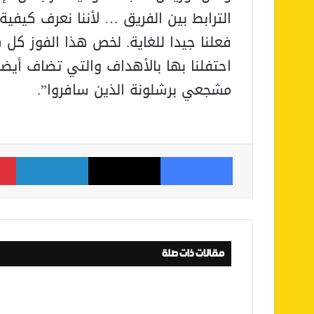
الترابط بين الفريق … لأننا نعرف كيفية 
فعلنا جيدا للغاية. لخص هذا الفوز كل
احتفلنا بها بالأهداف والتي تضاف أيضا
مشجعي برشلونة الذين سافروا”.
فيسبوك
‫X
لينكدإن
مقالات ذات صلة