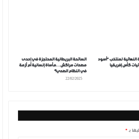
 النهائية لمنتخب “أسود
السائحة البريطانية المحتجزة في إحدى
يات كأس إفريقيا
مصحات مراكش…مأساة إنسانية أم أزمة
في النظام الصحي؟
22/02/2025
يها بـ
*