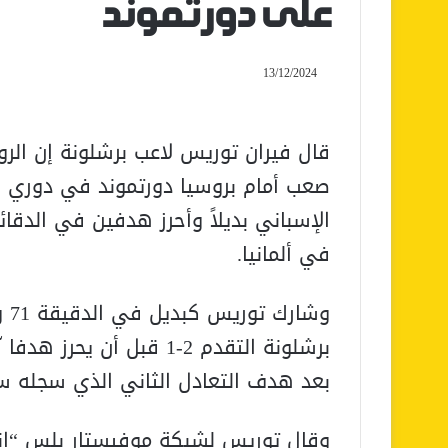
على دورتموند
13/12/2024
قال فيران توريس لاعب برشلونة إن الرو
صعب أمام بروسيا دورتموند في دوري أب
في ألمانيا.
وش
بعد هدف التعادل الثاني الذي سجله س
وقال توريس لشبكة موفيستار بلس “إنها