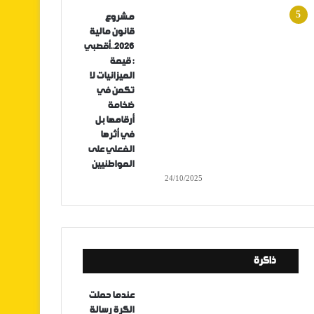
مشروع
قانون مالية
2026..أقصبي
: قيمة
الميزانيات لا
تكمن في
ضخامة
أرقامها بل
في أثرها
الفعلي على
المواطنيين
24/10/2025
ذاكرة
عندما حملت
الكرة رسالة