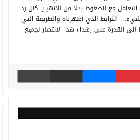
التعامل مع الضغوط بدلا من الانهيار. كان رد
 شيء… الترابط الذي أظهرناه والطريقة التي
 إلى القدرة على إهداء هذا الانتصار لجميع
بينتيريست
ماسنجر
مشاركة عبر البريد
طباعة