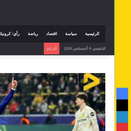
الرئيسية
سياسة
اقتصاد
رياضة
رأي/ كرونيك
الخميس 6 أغسطس 2026
أخر خبر
فيسبوك
‫X
لينكدإن
بينتيريست