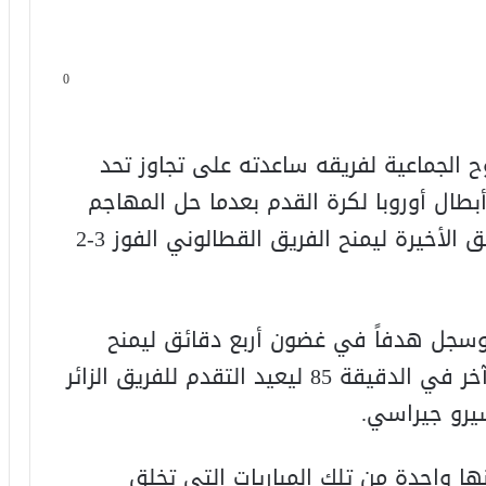
0
ح الجماعية لفريقه ساعدته على تجاوز تحد
طال أوروبا لكرة القدم بعدما حل المهاجم
الإسباني بديلاً وأحرز هدفين في الدقائق الأخيرة ليمنح الفريق القطالوني الفوز 3-2
ارك توريس كبديل في الدقيقة 71 وسجل هدفاً في غضون أربع دقائق ليمنح
برشلونة التقدم 2-‭1‬ قبل أن يحرز هدفا آخر في الدقيقة 85 ليعيد التقدم للفريق الزائر
يرو جيراسي.
 واحدة من تلك المباريات التي تخلق