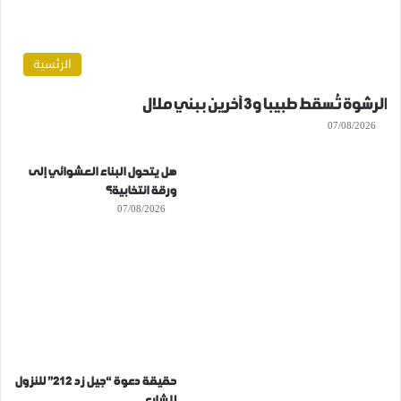
الرئسية
الرشوة تُسقط طبيبا و3 آخرين ببني ملال
07/08/2026
هل يتحول البناء العشوائي إلى
ورقة انتخابية؟
07/08/2026
حقيقة دعوة “جيل زد 212” للنزول
للشارع