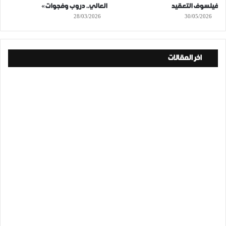
فيلسوف التعقيد
العالي.. دروب وفجوات»
28/03/2026
30/05/2026
اخر المقالات