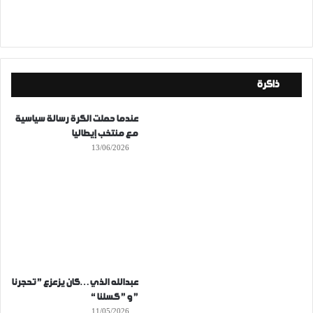
ذاكرة
عندما حملت الكرة رسالة سياسية
مع منتخب إيطاليا
13/06/2026
عبدالله الذي…كان يزعزع ” تحجرنا
” و ” كسلنا “
11/05/2026