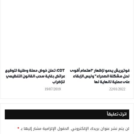
غوتيريش يدعو لإظهار “اهتمام أقوى
CDT: تعلن خوض حملة وطنية لتوقيع
لحل مشكلة الصحراء” وليس الإبقاء
عرائض بغاية سحب القانون التنظيمي
على عملية لانهاية لها
للإضراب
19/07/2019
22/01/2022
اترك تعليقاً
لن يتم نشر عنوان بريدك الإلكتروني.
الحقول الإلزامية مشار إليها بـ
*