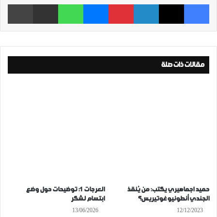
فيسبوك
‫X
لينكدإن
بينتيريست
ماسنجر
واتساب
مشاركة عبر البريد
طباعة
مقالات ذات صلة
حميد اجماهيري يكتب: من‮ ‬يُنقذ
العرجات 1: توضيحات حول وضع
الجندي‮ ‬أنطونيو‮ ‬غوتيريس؟
ابتسام لشكر
13/06/2026
12/12/2023