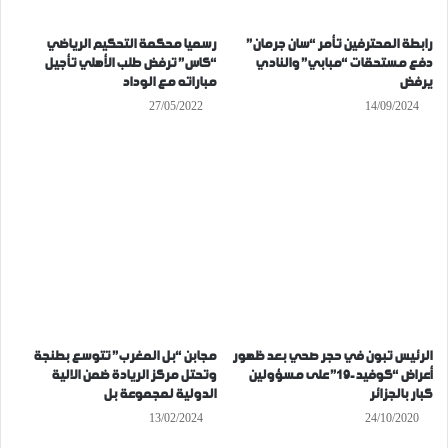
رابطة المحترفين تأمر “سان جرمان”
رسميا محكمة التحكيم الرياضي
دفع مستحقات “مبابي” والنادي
“كاس” ترفض طلب الأهلي تأجيل
يرفض
مباراته مع الوداد
27/05/2022
14/09/2024
الرئيس تبون في حجر صحي بعد ظهور
مجابن “بل المغرب” تتوسع بطنجة
أعراض “كوفيد-19” على مسؤولين
وتحتل مركز الريادة ضمن الالية
كبار بالجزائر
الدولية لمجموعة بل
13/02/2024
24/10/2020