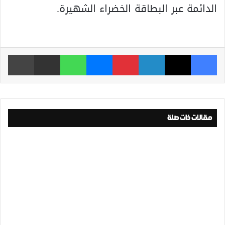
الدائمة عبر البطاقة الخضراء الشهيرة.
فيسبوك
‫X
لينكدإن
بينتيريست
ماسنجر
واتساب
مشاركة عبر البريد
طباعة
مقالات ذات صلة