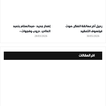
رحيل آخر عمالقة الفكر..موت
إصدار جديد: «عبدالسلام بنعبد
فيلسوف التعقيد
العالي.. دروب وفجوات»
28/03/2026
30/05/2026
اخر المقالات