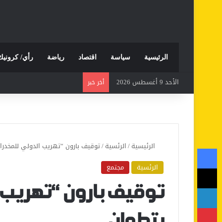
الرئيسية
سياسة
اقتصاد
رياضة
رأي/ كرونيك
الأحد 9 أغسطس 2026
أخر خبر
الرئيسية
/
الرئسية
/
توقيف بارون “تهريب الدولي للمخدرا
فيسبوك
الرئسية
مجتمع
‫X
لينكدإن
توقيف بارون “تهريب 
بينتيريست
بتطوان