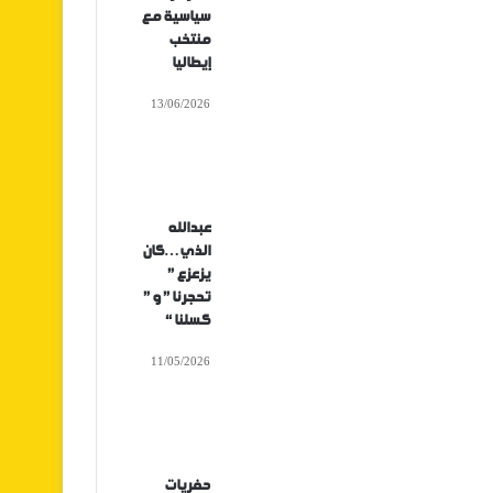
سياسية مع
منتخب
إيطاليا
13/06/2026
عبدالله
الذي…كان
يزعزع ”
تحجرنا ” و ”
كسلنا “
11/05/2026
حفريات