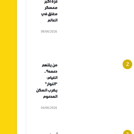
غزة أكبر
معسكر
مغلق في
العالم
08/06/2026
من يلتهم
دعمه؟..
الغيام:
“النوار”
يضرب السكن
المدعوم
04/06/2026