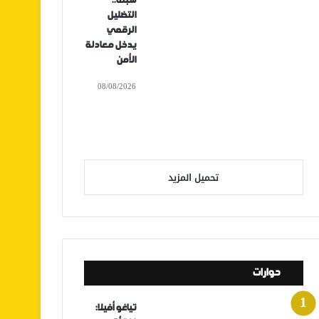
سبتة..
التضليل
الرقمي
يدخل معادلة
الأمن
08/08/2026
تحميل المزيد
حوارات
تياغو أفيلا: