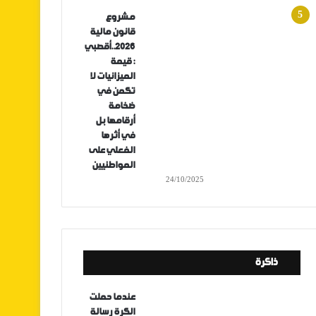
مشروع
قانون مالية
2026..أقصبي
: قيمة
الميزانيات لا
تكمن في
ضخامة
أرقامها بل
في أثرها
الفعلي على
المواطنيين
24/10/2025
ذاكرة
عندما حملت
الكرة رسالة