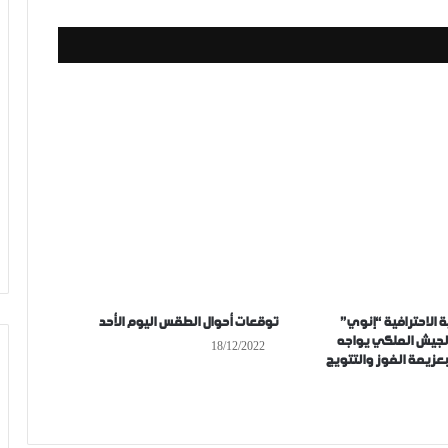
 الاحترافية “إنوي”
توقعات أحوال الطقس اليوم الأحد
رة الـ29).. الجيش الملكي يواجه
18/12/2022
بعزيمة الفوز والتتويج