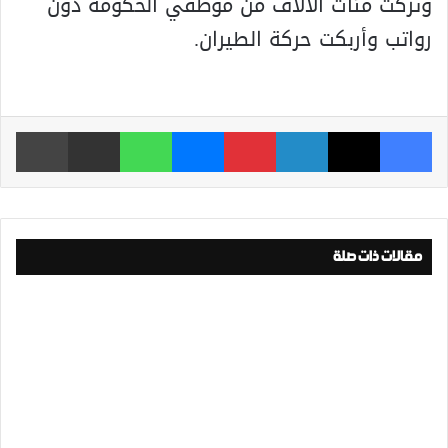
وتركت مئات الآلاف من موظفي الحكومة دون
رواتب وأربكت حركة الطيران.
فيسبوك
‫X
لينكدإن
بينتيريست
ماسنجر
واتساب
مشاركة عبر البريد
طباعة
مقالات ذات صلة