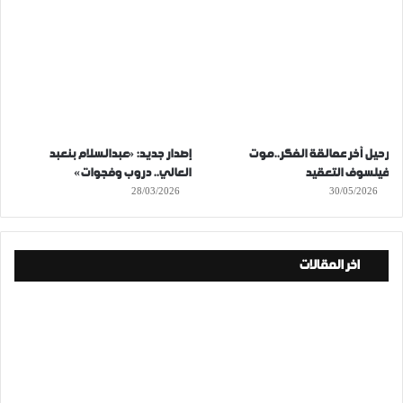
رحيل آخر عمالقة الفكر..موت
إصدار جديد: «عبدالسلام بنعبد
فيلسوف التعقيد
العالي.. دروب وفجوات»
28/03/2026
30/05/2026
اخر المقالات