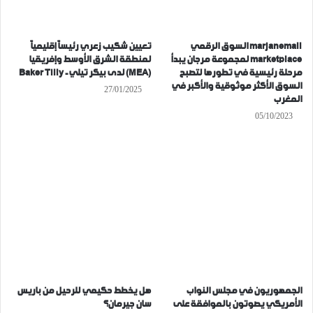
marjanemall السوق الرقمي
تعيين شكيب زعري رئيساً إقليمياً
marketplace لمجموعة مرجان يبدأ
لمنطقة الشرق الأوسط وإفريقيا
مرحلة رئيسية في تطورها لتصبح
(MEA) لدى بيكر تيلي- Baker Tilly
السوق الأكثر موثوقية والأكبر في
27/01/2025
المغرب
05/10/2023
الجمهوريون في مجلس النواب
هل يخطط حكيمي للرحيل من باريس
الأمريكي يصوتون بالموافقة على
سان جيرمان؟