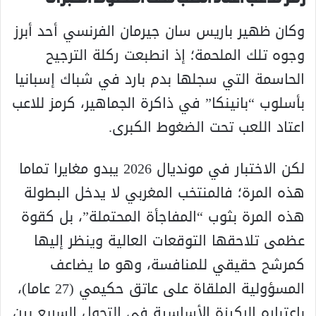
وكان ظهير باريس سان جيرمان الفرنسي أحد أبرز
وجوه تلك الملحمة؛ إذ انطبعت ركلة الترجيح
الحاسمة التي سجلها بدم بارد في شباك إسبانيا
بأسلوب “بانينكا” في ذاكرة الجماهير، كرمز للاعب
اعتاد اللعب تحت الضغوط الكبرى.
لكن الاختبار في مونديال 2026 يبدو مغايرا تماما
هذه المرة؛ فالمنتخب المغربي لا يدخل البطولة
هذه المرة بثوب “المفاجأة المحتملة”، بل كقوة
عظمى تلاحقها التوقعات العالية وينظر إليها
كمرشح حقيقي للمنافسة، وهو ما يضاعف
المسؤولية الملقاة على عاتق حكيمي (27 عاما)،
باعتباره الركيزة الأساسية في التحول السريع بين