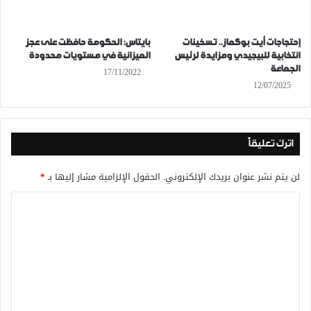
إحتجاجات أيت بوكماز.. تسخينات
بايتاس: الحكومة حافظت على عجز
انتخابية للبيجيدي ومزايدة لرئيس
الميزانية في مستويات محدودة
الجماعة
17/11/2022
12/07/2025
اترك تعليقاً
لن يتم نشر عنوان بريدك الإلكتروني.
الحقول الإلزامية مشار إليها بـ
*
ا
ل
ت
ع
ل
ي