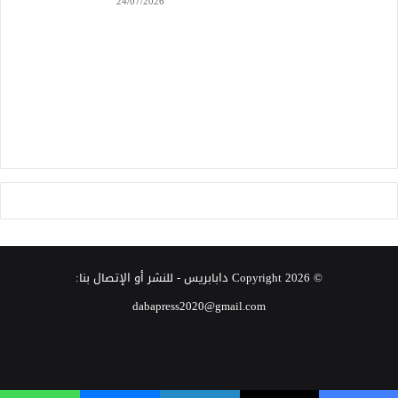
24/07/2026
© Copyright 2026
دابابريس
- للنشر أو الإتصال بنا:
dabapress2020@gmail.com
‫X
فيسبوك
انستقرام