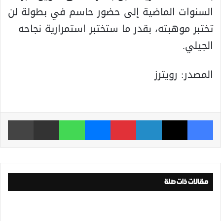
السنوات الماضية إلى حضور حاسم في بطولة لن
تختبر موهبته، بقدر ما ستختبر استمرارية نجاحه
الجيلي.
المصدر: رويترز
فيسبوك
‫X
لينكدإن
بينتيريست
ماسنجر
واتساب
مشاركة عبر البريد
طباعة
مقالات ذات صلة