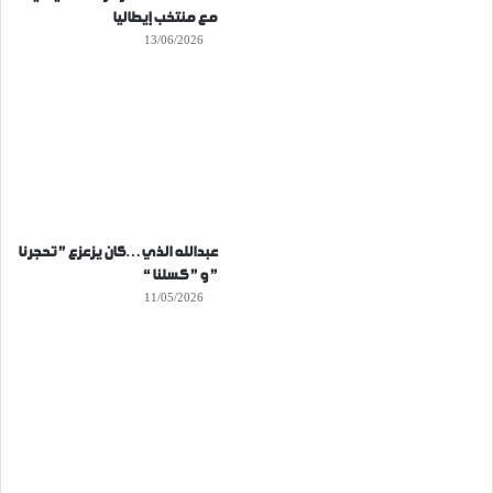
مع منتخب إيطاليا
13/06/2026
عبدالله الذي…كان يزعزع ” تحجرنا
” و ” كسلنا “
11/05/2026