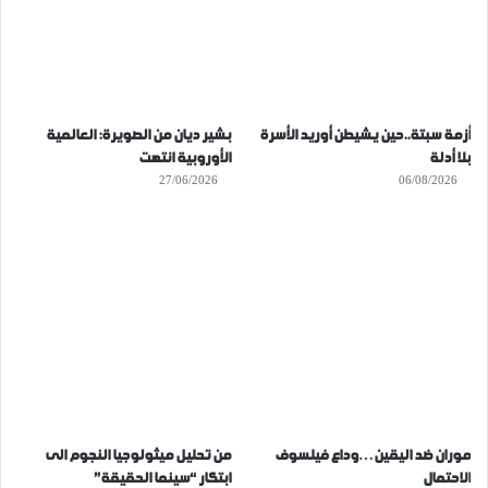
أزمة سبتة..حين يشيطن أوريد الأسرة
بشير ديان من الصويرة: العالمية
بلا أدلة
الأوروبية انتهت
27/06/2026
06/08/2026
موران ضد اليقين…وداع فيلسوف
من تحليل ميثولوجيا النجوم الى
الاحتمال
ابتكار “سينما الحقيقة”