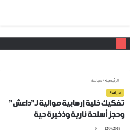
بحث عن
الق
الرئيسية
/
سياسة
سياسة
تفكيك خلية إرهابية موالية لـ”داعش”
وحجز أسلحة نارية وذخيرة حية
0
12/07/2018