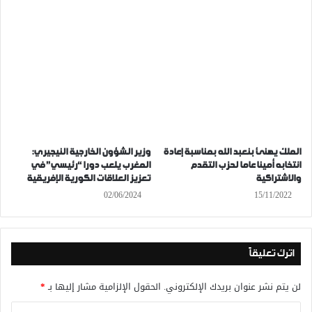
الملك يهنئ بنعبد الله بمناسبة إعادة
وزير الشؤون الخارجية النيجيري:
انتخابه أمينا عاما لحزب التقدم
المغرب يلعب دورا “رئيسي” في
والاشتراكية
تعزيز العلاقات الكورية الإفريقية
02/06/2024
15/11/2022
اترك تعليقاً
لن يتم نشر عنوان بريدك الإلكتروني.
الحقول الإلزامية مشار إليها بـ
*
ا