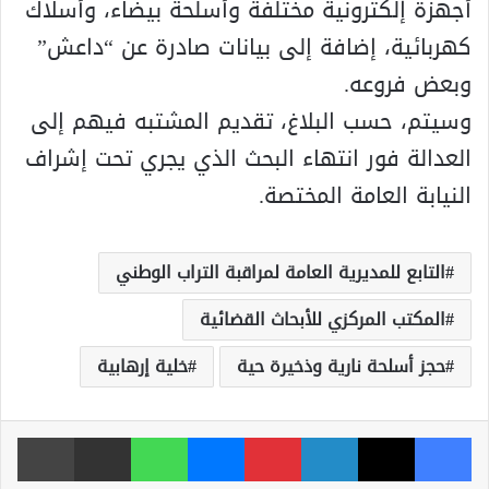
أجهزة إلكترونية مختلفة وأسلحة بيضاء، وأسلاك
كهربائية، إضافة إلى بيانات صادرة عن “داعش”
وبعض فروعه.
وسيتم، حسب البلاغ، تقديم المشتبه فيهم إلى
العدالة فور انتهاء البحث الذي يجري تحت إشراف
النيابة العامة المختصة.
التابع للمديرية العامة لمراقبة التراب الوطني
المكتب المركزي للأبحاث القضائية
حجز أسلحة نارية وذخيرة حية
خلية إرهابية
فيسبوك
‫X
لينكدإن
بينتيريست
ماسنجر
واتساب
مشاركة عبر البريد
طباعة