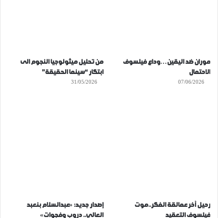
موران ضد اليقين…وداع فيلسوف
من تحليل ميثولوجيا النجوم الى
الاحتمال
ابتكار “سينما الحقيقة”
31/05/2026
07/06/2026
رحيل آخر عمالقة الفكر..موت
إصدار جديد: «عبدالسلام بنعبد
فيلسوف التعقيد
العالي.. دروب وفجوات»