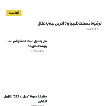
الرئسية
الرشوة تُسقط طبيبا و3 آخرين ببني ملال
07/08/2026
هل يتحول البناء العشوائي إلى
ورقة انتخابية؟
07/08/2026
حقيقة دعوة “جيل زد 212” للنزول
للشارع