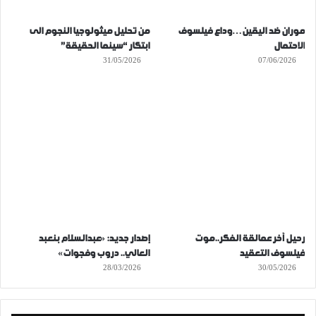
موران ضد اليقين…وداع فيلسوف
من تحليل ميثولوجيا النجوم الى
الاحتمال
ابتكار “سينما الحقيقة”
31/05/2026
07/06/2026
رحيل آخر عمالقة الفكر..موت
إصدار جديد: «عبدالسلام بنعبد
فيلسوف التعقيد
العالي.. دروب وفجوات»
28/03/2026
30/05/2026