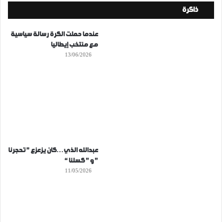
ذاكرة
عندما حملت الكرة رسالة سياسية
مع منتخب إيطاليا
13/06/2026
عبدالله الذي…كان يزعزع ” تحجرنا
” و ” كسلنا “
11/05/2026