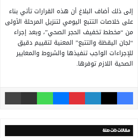
إلى ذلك أضاف البلاغ أن هذه القرارات تأتي بناء
على خلاصات التتبع اليومي لتنزيل المرحلة الأولى
من “مخطط تخفيف الحجر الصحي”، وبعد إجراء
“لجان اليقظة والتتبع” المعنية لتقييم دقيق
للإجراءات الواجب تنفيذها والشروط والمعايير
الصحية اللازم توفرها.
فيسبوك
‫X
لينكدإن
بينتيريست
ماسنجر
واتساب
مشاركة عبر البريد
طباعة
مقالات ذات صلة