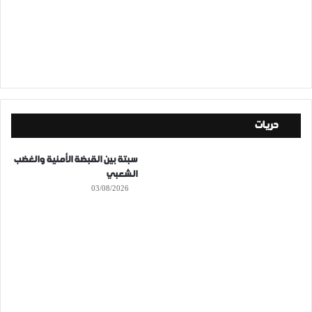
حريات
سبتة بين القبضة الأمنية والغضب
الشعبي
03/08/2026