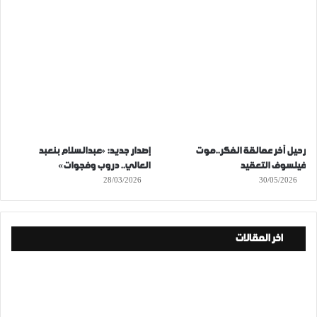
رحيل آخر عمالقة الفكر..موت
إصدار جديد: «عبدالسلام بنعبد
فيلسوف التعقيد
العالي.. دروب وفجوات»
28/03/2026
30/05/2026
اخر المقالات