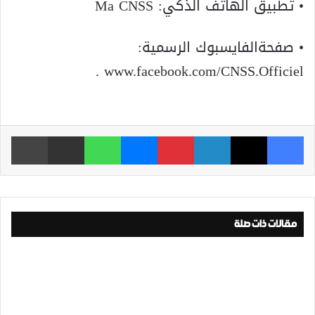
• تطبيق الهاتف الذكي: Ma CNSS
• صفحةالفايسبوك الرسمية:
www.facebook.com/CNSS.O­fficiel .
فيسبوك
‫X
لينكدإن
بينتيريست
ماسنجر
واتساب
مشاركة عبر البريد
طباعة
مقالات ذات صلة