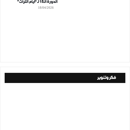
الدورة الـ15 لـ “أيام التراث”
18/04/2026
فكر وتنوير