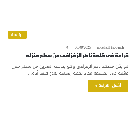
الرئسية
0
06/09/2025
abdellatif fadouach
قراءة في كلمة ناصر الزفزافي من سطح منزله
لم يكن مشهد ناصر الزفزافي وهو يخاطب المعزين من سطح منزل
عائلته في الحسيمة مجرد لحظة إنسانية يودع فيها أباه…
أكمل القراءة »