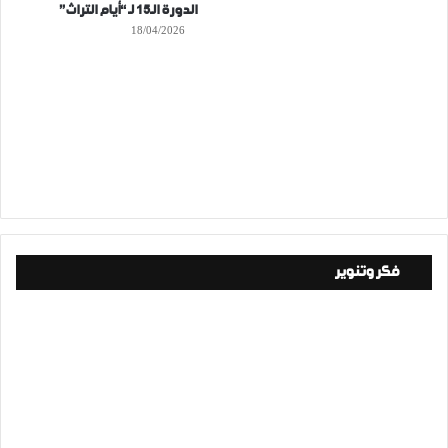
الدورة الـ15 لـ “أيام التراث”
18/04/2026
فكر وتنوير