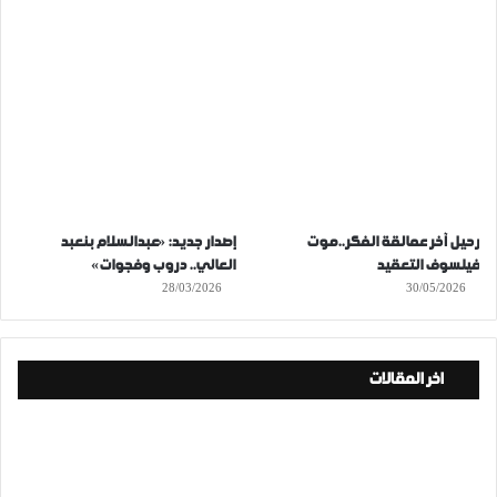
رحيل آخر عمالقة الفكر..موت
إصدار جديد: «عبدالسلام بنعبد
فيلسوف التعقيد
العالي.. دروب وفجوات»
28/03/2026
30/05/2026
اخر المقالات