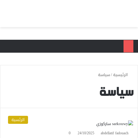
بحث عن
الق
الرئيسية
/
سياسة
سياسة
الرئسية
0
24/10/2025
abdellatif fadouach