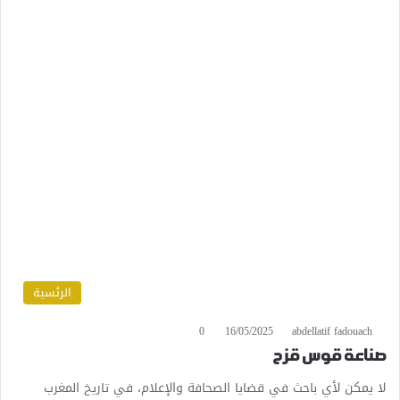
الرئسية
0
16/05/2025
abdellatif fadouach
صناعة قوس قزح
لا يمكن لأي باحث في قضايا الصحافة والإعلام، في تاريخ المغرب