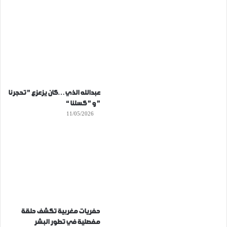
عبدالله الذي…كان يزعزع ” تحجرنا
” و ” كسلنا “
11/05/2026
حفريات مغربية تكشف حلقة
مفصلية في تطور البشر