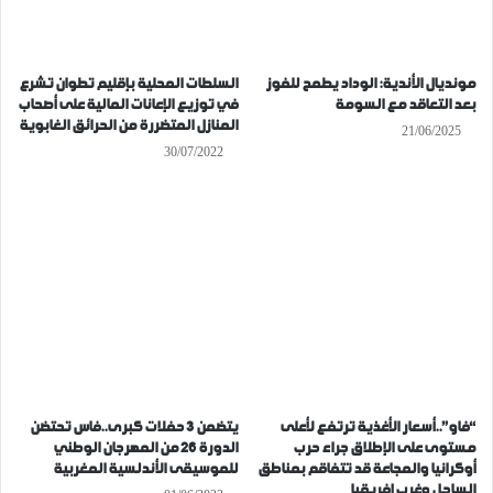
مونديال الأندية: الوداد يطمح للفوز
السلطات المحلية بإقليم تطوان تشرع
بعد التعاقد مع السومة
في توزيع الإعانات المالية على أصحاب
المنازل المتضررة من الحرائق الغابوية
21/06/2025
30/07/2022
“فاو”..أسعار الأغذية ترتفع لأعلى
يتضمن 3 حفلات كبرى..فاس تحتضن
مستوى على الإطلاق جراء حرب
الدورة 26 من المهرجان الوطني
أوكرانيا والمجاعة قد تتفاقم بمناطق
للموسيقى الأندلسية المغربية
الساحل وغرب إفريقيا