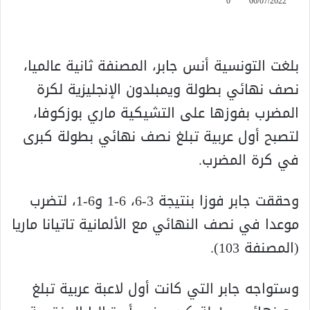
0
06/07/2022
بلغت التونسية أنس جابر، المصنفة ثانية عالميا،
نصف نهائي بطولة ويمبلدون الإنجليزية لكرة
المضرب بفوزها على التشيكية ماري بوزكوفا،
لتصبح أول عربية تبلغ نصف نهائي بطولة كبرى
في كرة المضرب.
وحققت جابر فوزا بنتيجة 3-6، 6-1 و6-1، لتضرب
موعدا في نصف النهائي مع الألمانية تاتيانا ماريا
(المصنفة 103).
وستواجه جابر التي كانت أول لاعبة عربية تبلغ