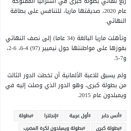
ربع نهائي بطولة كبرى في أستراليا المفتوحة
عام 2020، صديقتها ماريا، للتنافس على بطاقة
النهائي.
وتأهلت ماريا البالغة (34 عاما) إلى نصف النهائي
بفوزها على مواطنتها جول نيميير (97) 4-6، 6-2،
و7-5.
ولم يسبق للاعبة الألمانية أن تخطت الدور الثالث
من بطولة كبرى، وهو الدور الذي وصلت إليه في
ويمبلدون عام 2015.
أنس جابر
أول عربية
إنجلترا
بطولة
بطولة كبرى
بطولة ويمبلدون لكرة المضرب