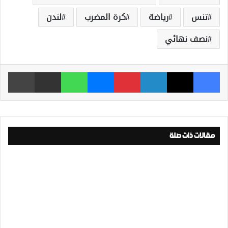
تنس
رياضة
كرة المضرب
لندن
نصف نهائي
فيسبوك
‫X
لينكدإن
بينتيريست
ماسنجر
واتساب
مشاركة عبر البريد
طباعة
مقالات ذات صلة