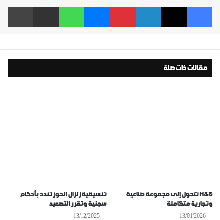
فيسبوك
‫X
لينكدإن
بينتيريست
ماسنجر
واتساب
مشاركة عبر البريد
طباعة
مقالات ذات صلة
H&S تتحول إلى مجموعة صناعية
تنسيقية زلزال الحوز تندد بأحكام
وتجارية متكاملة
سجنية وتقرر التصعيد
13/12/2025
13/01/2026