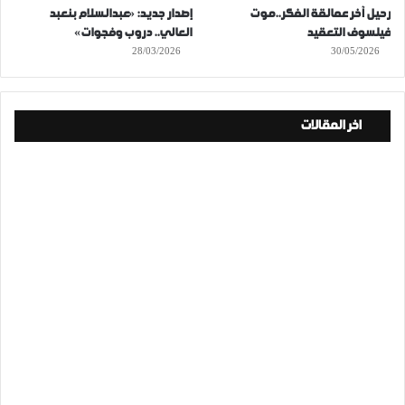
رحيل آخر عمالقة الفكر..موت
إصدار جديد: «عبدالسلام بنعبد
فيلسوف التعقيد
العالي.. دروب وفجوات»
28/03/2026
30/05/2026
اخر المقالات