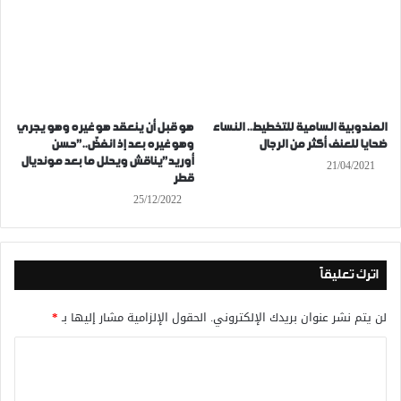
المندوبية السامية للتخطيط.. النساء
هو قبل أن ينعقد هو غيره وهو يجري
ضحايا للعنف أكثر من الرجال
وهو غيره بعد إذ انفضّ..”حسن
أوريد”يناقش ويحلل ما بعد مونديال
21/04/2021
قطر
25/12/2022
اترك تعليقاً
لن يتم نشر عنوان بريدك الإلكتروني.
الحقول الإلزامية مشار إليها بـ
*
ا
ل