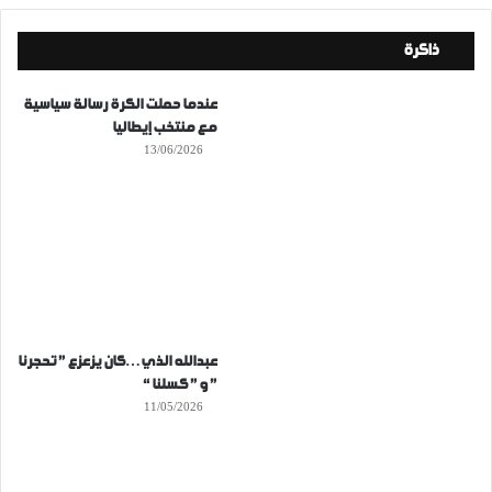
ذاكرة
عندما حملت الكرة رسالة سياسية
مع منتخب إيطاليا
13/06/2026
عبدالله الذي…كان يزعزع ” تحجرنا
” و ” كسلنا “
11/05/2026