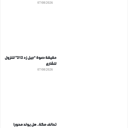
07/08/2026
حقيقة دعوة “جيل زد 212” للنزول
للشارع
07/08/2026
تحالف مكة.. هل يولد محورا