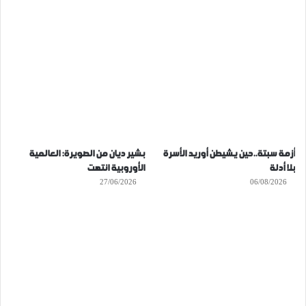
أزمة سبتة..حين يشيطن أوريد الأسرة
بشير ديان من الصويرة: العالمية
بلا أدلة
الأوروبية انتهت
27/06/2026
06/08/2026