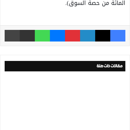
المائة من حصة السوق).
فيسبوك
‫X
لينكدإن
بينتيريست
ماسنجر
واتساب
مشاركة عبر البريد
طباعة
مقالات ذات صلة