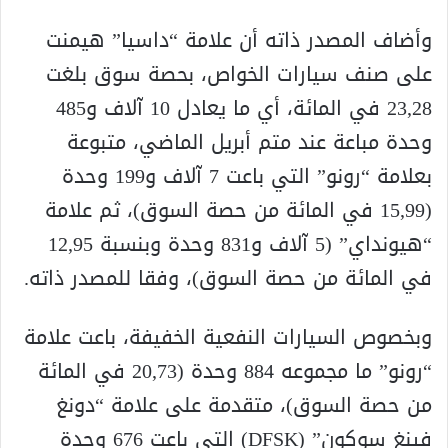
وأضاف المصدر ذاته أن علامة “داسيا” هيمنت
على صنف سيارات الخواص، بحصة سوق بلغت
23,28 في المائة، أي ما يعادل 10 آلاف و485
وحدة مباعة عند متم أبريل الماضي، متبوعة
بعلامة “رونو” التي باعت 7 آلاف و199 وحدة
(15,99 في المائة من حصة السوق)، ثم علامة
“هيونداي” (5 آلاف و831 وحدة وبنسبة 12,95
في المائة من حصة السوق)، وفقا للمصدر ذاته.
وبخصوص السيارات النفعية الخفيفة، باعت علامة
“رونو” ما مجموعه 884 وحدة (20,73 في المائة
من حصة السوق)، متقدمة على علامة “دونغ
فينغ سوكون” (DFSK) التي باعت 676 وحدة