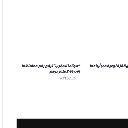
قفزة نوعية في أرباحها
“موانئ المغرب” ترفع رقم معاملاتها
إلى 2,44 مليار درهم
03/12/2025