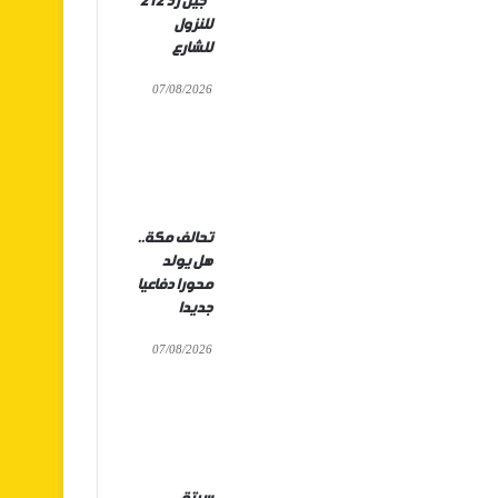
“جيل زد 212”
للنزول
للشارع
07/08/2026
تحالف مكة..
هل يولد
محورا دفاعيا
جديدا
07/08/2026