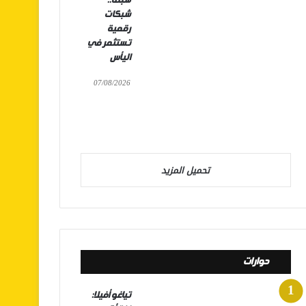
سبتة..
شبكات
رقمية
تستثمر في
اليأس
07/08/2026
تحميل المزيد
حوارات
تياغو أفيلا: