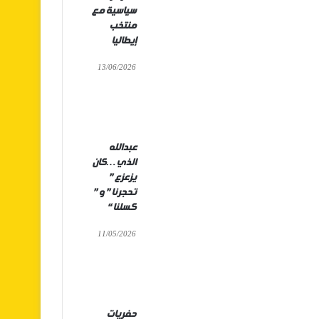
سياسية مع
منتخب
إيطاليا
13/06/2026
عبدالله
الذي…كان
يزعزع ”
تحجرنا ” و ”
كسلنا “
11/05/2026
حفريات