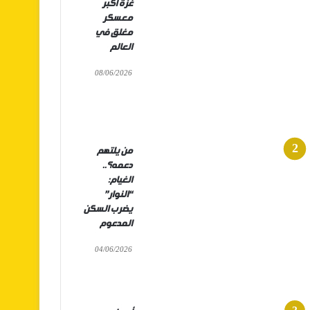
غزة أكبر
معسكر
مغلق في
العالم
08/06/2026
من يلتهم
دعمه؟..
الغيام:
“النوار”
يضرب السكن
المدعوم
04/06/2026