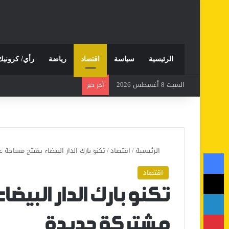
الرئيسية
سياسة
اقتصاد
رياضة
رأي/ كرونيك
السبت 8 أغسطس 2026
أخر خبر
الرئيسية
/
اقتصاد
/
تكنو بارك الدار البيضاء يفتتح مساحة
فيسبوك
اقتصاد
‫X
تكنو بارك الدار البيض
لينكدإن
بينتيريست
مشتركة جديدة