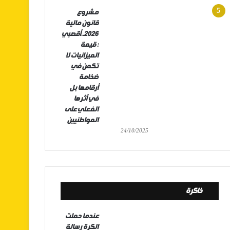
مشروع
قانون مالية
2026..أقصبي
: قيمة
الميزانيات لا
تكمن في
ضخامة
أرقامها بل
في أثرها
الفعلي على
المواطنيين
24/10/2025
ذاكرة
عندما حملت
الكرة رسالة