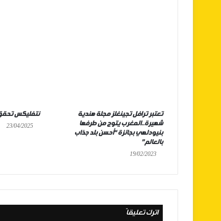
تعتبر ترافل تجينغلز مجلة هندية
نتفليكس تحقق 
شهيرة..المغرب يتوج من طرفها
23/04/2025
بنيودلهي بجائزة “أحسن بلد جذاب
بالعالم”
19/02/2023
اترك تعليقاً