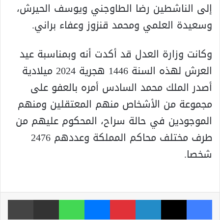
إلى الناشطين رضا الطاوجني ويوسف الحيرش،
وسعيدة العلمي ومحمد قنزوز وعفاء براني.
وكانت وزارة العدل قد أكدت أنه وبمناسبة عيد
العرش لهذه السنة 1446 هجرية 2024 ميلادية
أصدر الملك محمد السادس أمره بالعفو على
مجموعة من الأشخاص منهم المعتقلين ومنهم
الموجودين في حالة سراح، المحكوم عليهم من
طرف مختلف محاكم المملكة وعددهم 2476
شخصا.
فيسبوك
‫X
لينكدإن
بينتيريست
ماسنجر
واتساب
مشاركة عبر البريد
طباعة