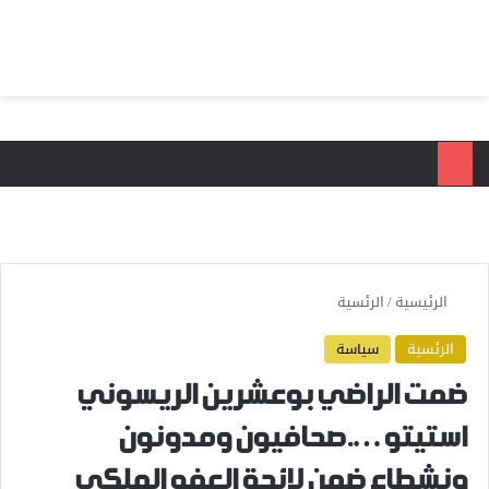
بحث عن
الق
الرئيسية
/
الرئسية
الرئسية
سياسة
ضمت الراضي بوعشرين الريسوني
استيتو….صحافيون ومدونون
ونشطاء ضمن لائحة العفو الملكي