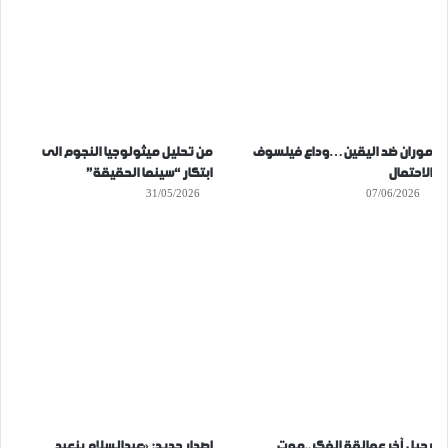
موران ضد اليقين…وداع فيلسوف
من تحليل ميثولوجيا النجوم الى
الاحتمال
ابتكار “سينما الحقيقة”
31/05/2026
07/06/2026
رحيل آخر عمالقة الفكر..موت
إصدار جديد: «عبدالسلام بنعبد