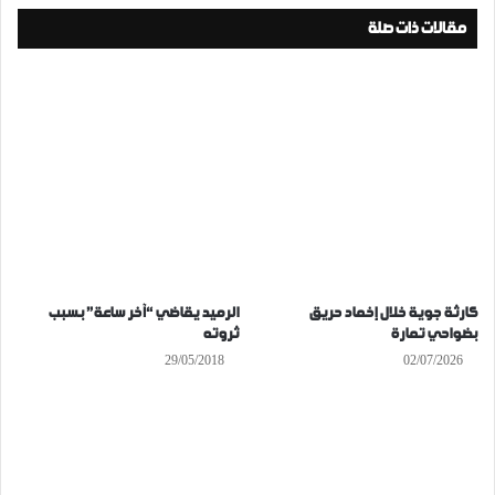
مقالات ذات صلة
كارثة جوية خلال إخماد حريق
الرميد يقاضي “آخر ساعة” بسبب
بضواحي تمارة
ثروته
29/05/2018
02/07/2026