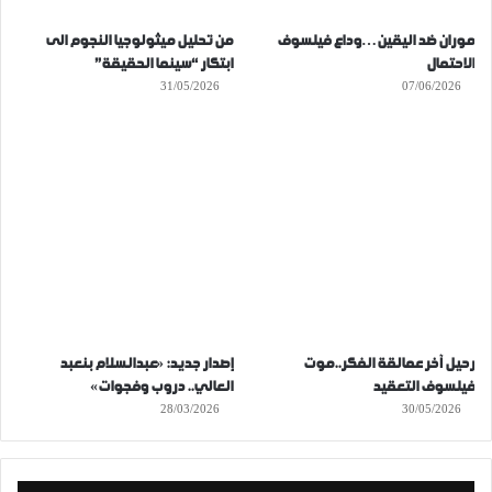
موران ضد اليقين…وداع فيلسوف
من تحليل ميثولوجيا النجوم الى
الاحتمال
ابتكار “سينما الحقيقة”
31/05/2026
07/06/2026
رحيل آخر عمالقة الفكر..موت
إصدار جديد: «عبدالسلام بنعبد
فيلسوف التعقيد
العالي.. دروب وفجوات»
28/03/2026
30/05/2026