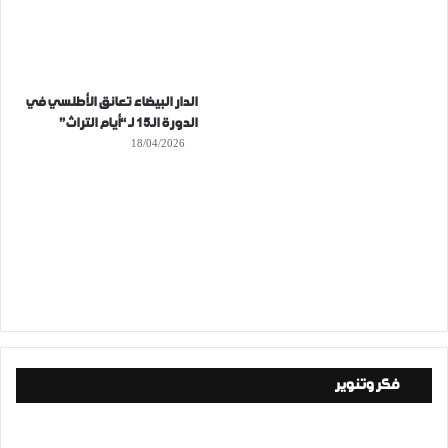
الدار البيضاء تعانق الأطلسي في
الدورة الـ15 لـ “أيام التراث”
18/04/2026
فكر وتنوير