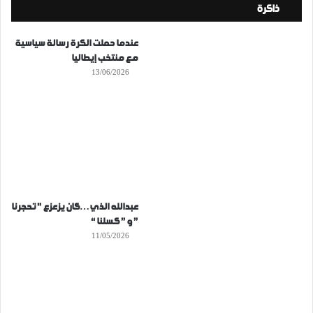
ذاكرة
عندما حملت الكرة رسالة سياسية
مع منتخب إيطاليا
13/06/2026
عبدالله الذي…كان يزعزع ” تحجرنا
” و ” كسلنا “
11/05/2026