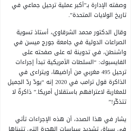
وصفته الإدارة بـ”أكبر عملية ترحيل جماعي في
تاريخ الولايات المتحدة”.
وقال الدكتور محمد الشرقاوي، أستاذ تسوية
الصراعات الدولية في جامعة جورج ميسن في
واشنطن، في تدوينة له على صفحته على
الفايسبوك: “السلطات الأمريكية تبدأ إجراءات
ترحيل 495 مغربي من أراضيها، ويتراءى في
الذاكرة قول ترامب في 2020 إنه “يودّ ردّ الجميل
للمغاربة لاعترافهم باستقلال أمريكا.” ذاكرةٌ لا
تتذكّر!”
يشار في هذا الصدد، أن هذه الإجراءات تأتي
في سياق تشديد سياسات الهجرة التي تتبناها