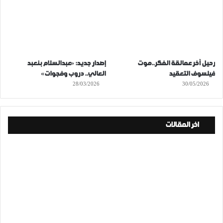
رحيل آخر عمالقة الفكر..موت
إصدار جديد: «عبدالسلام بنعبد
فيلسوف التعقيد
العالي.. دروب وفجوات»
28/03/2026
30/05/2026
اخر المقالات