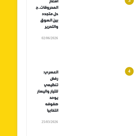
أسعار
المحروقات..ج
دل متجدد
بين السوق
والتحرير
02/06/2026
العسري:
رفض
تنظيمي
للتيار واليسار
يوحد
صفوفه
انتخابيا
25/03/2026