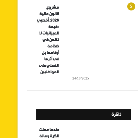
مشروع
قانون مالية
2026..أقصبي
: قيمة
الميزانيات لا
تكمن في
ضخامة
أرقامها بل
في أثرها
الفعلي على
المواطنيين
24/10/2025
ذاكرة
عندما حملت
الكرة رسالة