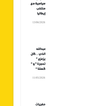
سياسية مع
منتخب
إيطاليا
13/06/2026
عبدالله
الذي…كان
يزعزع ”
تحجرنا ” و ”
كسلنا “
11/05/2026
حفريات