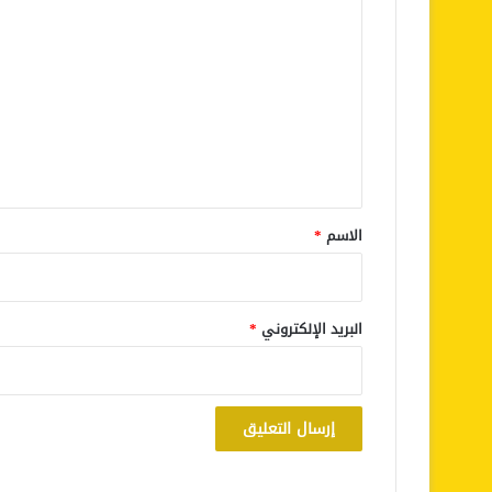
ل
ت
ع
ل
ي
ق
*
الاسم
*
البريد الإلكتروني
*