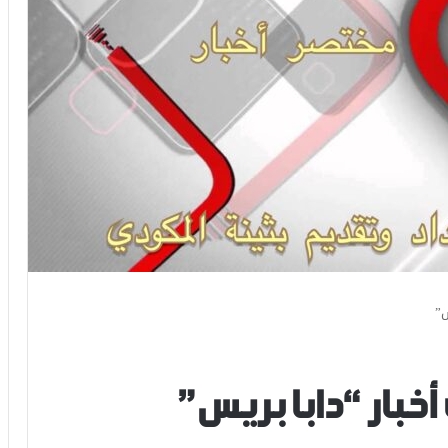
س”
خبار “دابا بريس”