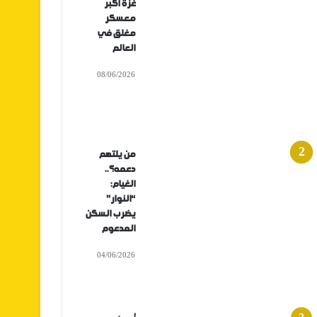
غزة أكبر
معسكر
مغلق في
العالم
08/06/2026
من يلتهم
دعمه؟..
الغيام:
“النوار”
يضرب السكن
المدعوم
04/06/2026