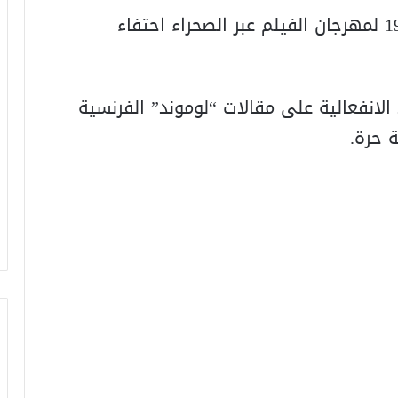
ثقافيا، زاكورة تستعد لاحتضان الدورة 19 لمهرجان الفيلم عبر الصحراء احتفاء
لانفعالية على مقالات “لوموند” الفرنسية
 حرة.