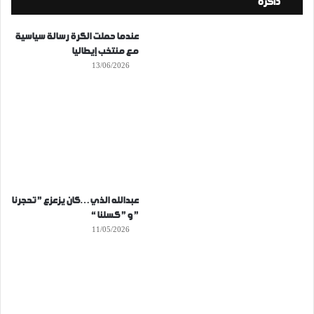
ذاكرة
عندما حملت الكرة رسالة سياسية
مع منتخب إيطاليا
13/06/2026
عبدالله الذي…كان يزعزع ” تحجرنا
” و ” كسلنا “
11/05/2026