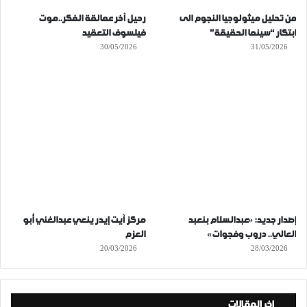
من تحليل ميثولوجيا النجوم الى
رحيل آخر عمالقة الفكر..موت
ابتكار “سينما الحقيقة”
فيلسوف التعقيد
30/05/2026
31/05/2026
إصدار جديد: «عبدالسلام بنعبد
مركز آيت إيدر ينعي عبدالغني أبو
العالي.. دروب وفجوات»
العزم
20/03/2026
28/03/2026
اخر المقالات