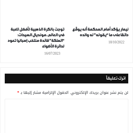
نيمار يؤكد أمام المحكمة أنه يوقّع
توجت بالكرة الذهبية لأفضل لاعبة
دائمًا على ما “يقوله” له والده
في العالم..مونديال السيدات:
“الملكة” قائدة منتخب إسبانيا تعود
18/10/2022
لدائرة الأضواء
16/07/2023
اترك تعليقاً
لن يتم نشر عنوان بريدك الإلكتروني.
الحقول الإلزامية مشار إليها بـ
*
ا
ل
ت
ع