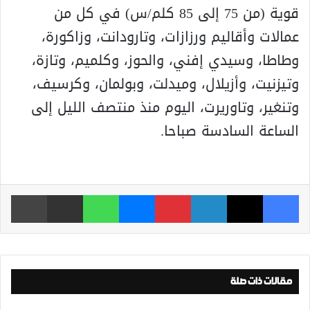
قوية (من 75 إلى 85 كلم/س) في كل من
عمالات وأقاليم ورزازات، وتارودانت، وزاكورة،
وطاطا، وسيدي إفني، والحوز، وكلميم، وتازة،
وتيزنيت، وأزيلال، وميدلت، وبولمان، وكرسيف،
وتنغير، وتاوريرت، اليوم منذ منتصف الليل إلى
الساعة السادسة صباحا.
فيسبوك
‫X
لينكدإن
بينتيريست
ماسنجر
واتساب
مشاركة عبر البريد
طباعة
مقالات ذات صلة