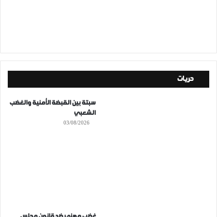
حريات
سبتة بين القبضة الأمنية والغضب
الشعبي
03/08/2026
غضب مهني ضد قانون مجلس