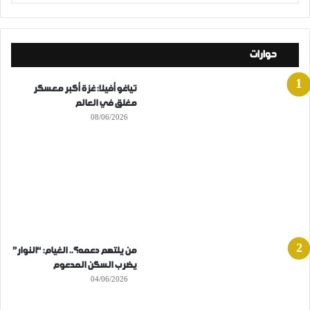
حوارات
تياغو أفيلا: غزة أكبر معسكر
مغلق في العالم
08/06/2026
من يلتهم دعمه؟.. الغيام: “النوار”
يضرب السكن المدعوم
04/06/2026