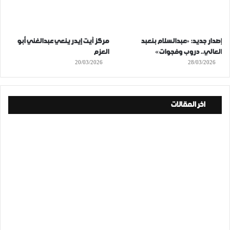
إصدار جديد: «عبدالسلام بنعبد
مركز آيت إيدر ينعي عبدالغني أبو
العالي.. دروب وفجوات»
العزم
20/03/2026
28/03/2026
اخر المقالات