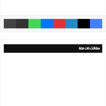
فيسبوك
‫X
لينكدإن
بينتيريست
ماسنجر
واتساب
مشاركة عبر البريد
طباعة
مقالات ذات صلة