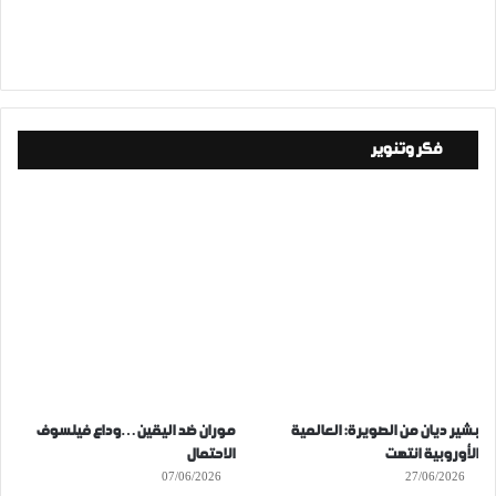
فكر وتنوير
بشير ديان من الصويرة: العالمية
موران ضد اليقين…وداع فيلسوف
الأوروبية انتهت
الاحتمال
07/06/2026
27/06/2026