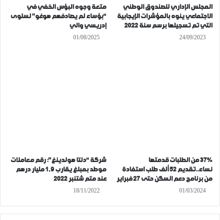
المجلس الإداري للصندوق الوطني
متعة وجوه البؤس الخفي في
الاجتماعي ينوه بالمؤشرات الإيجابية
“بؤساء لم يصادفهم هوغو” لسلوى
التي تم تسجيلها برسم سنة 2022
إدريسي والي
01/08/2025
24/09/2023
37% من الطلبات قدمتها
شركة “دلتا هولدينغ”: رقم معاملات
نساء..تقديم 52 ألف طلب استفادة
موطد بمبلغ يقارب 1,9 مليار درهم
من برنامج دعم السكن حتى 27 فبراير
عند متم شتنبر 2022
18/11/2022
01/03/2024