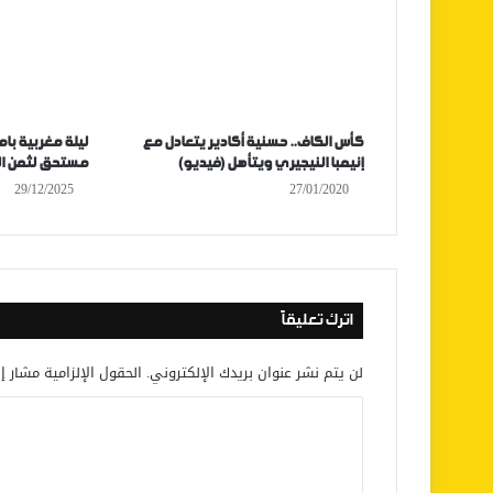
كأس الكاف.. حسنية أكادير يتعادل مع
ليلة مغربية بامت
إنيمبا النيجيري ويتأهل (فيديو)
مستحق لثمن ال
29/12/2025
27/01/2020
اترك تعليقاً
لن يتم نشر عنوان بريدك الإلكتروني.
الحقول الإلزامية مشار إل
ا
ل
ت