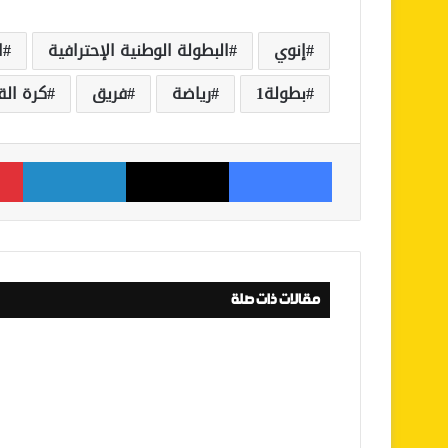
إنوي
البطولة الوطنية الإحترافية
ا
بطولة1
رياضة
فريق
كرة الق
فيسبوك
‫X
لينكدإن
مقالات ذات صلة