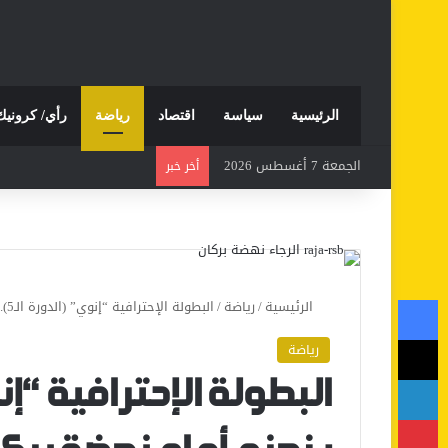
الرئيسية
سياسة
اقتصاد
رياضة
رأي/ كرونيك
الجمعة 7 أغسطس 2026
أخر خبر
فيسبوك
الرئيسية
/
رياضة
/
البطولة الإحترافية “إنوي” (الدورة الـ5).. الرجاء ينهزم أمام نهضة بركان
‫X
رياضة
لينكدإن
بينتيريست