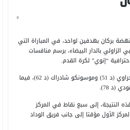
ان
0
نهضة بركان بهدفين لواحد، في المباراة التي
ي الزاولي بالدار البيضاء، برسم منافسات
حترافية “إنوي” لكرة القدم.
وسجل هدفي نهضة بركان ابراهيم البحراوي (د 51) وموسونكو شادراك (د 62)، فيما
 (د 78).
ه النتيجة، إلى سبع نقاط في المركز
مركز الأول مؤقتا إلى جانب فريق الوداد