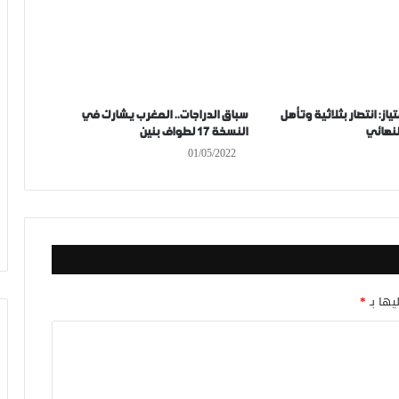
ياز: انتصار بثلاثية وتأهل
سباق الدراجات.. المغرب يشارك في
نهائي
النسخة 17 لطواف بنين
01/05/2022
يها بـ
*