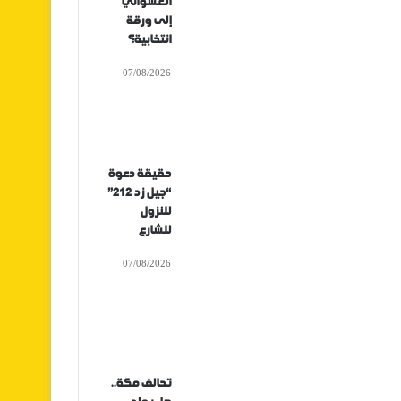
العشوائي
إلى ورقة
انتخابية؟
07/08/2026
حقيقة دعوة
“جيل زد 212”
للنزول
للشارع
07/08/2026
تحالف مكة..