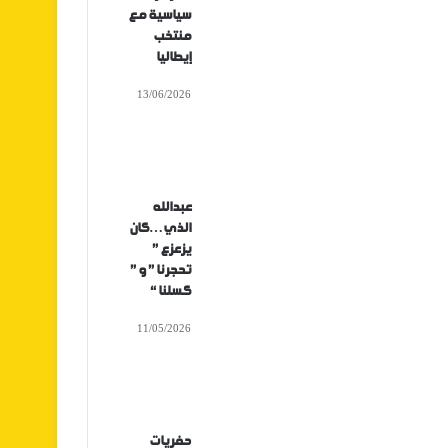
سياسية مع
منتخب
إيطاليا
13/06/2026
عبدالله
الذي…كان
يزعزع ”
تحجرنا ” و ”
كسلنا “
11/05/2026
حفريات