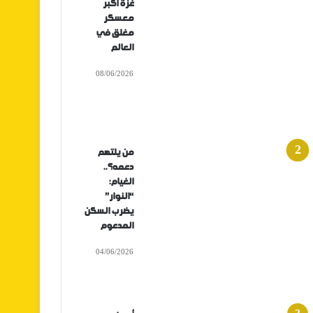
غزة أكبر
معسكر
مغلق في
العالم
08/06/2026
من يلتهم
دعمه؟..
الغيام:
“النوار”
يضرب السكن
المدعوم
04/06/2026