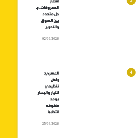
أسعار
المحروقات..ج
دل متجدد
بين السوق
والتحرير
02/06/2026
العسري:
رفض
تنظيمي
للتيار واليسار
يوحد
صفوفه
انتخابيا
25/03/2026