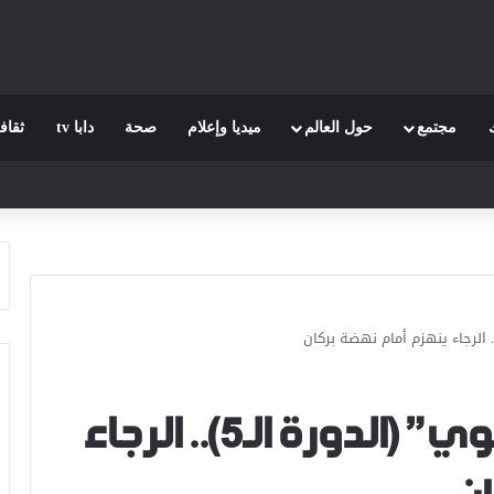
مجتمع
حول العالم
ميديا وإعلام
صحة
دابا tv
ثقاف
البطولة الإحترافية “إنوي” (الدورة الـ5).. الرجاء