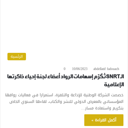
الرئسية
0
10/06/2023
abdellatif fadouach
الـSNRT تُكَرّم إسهامات الرواد أعضاء لجنة إحياء ذاكرتها
الإعلامية
خصصت الشركة الوطنية للإذاعة والتلفزة، استمرارا في فعاليات رواقها
المؤسساتي بالمعرض الدولي للنشر والكتاب، لقاءها السنوي الخاص
بتكريم واستعادة مسار…
أكمل القراءة »