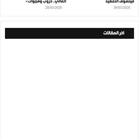
فيلسوف التعقيد
العالي.. دروب وفجوات»
28/03/2026
30/05/2026
اخر المقالات