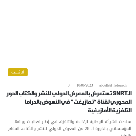
الرئسية
0
10/06/2023
abdellatif fadouach
الـSNRT تستعرض بالمعرض الدولي للنشر والكتاب الدور
المحوري لقناة “تمازيغت” في النهوض بالدراما
التلفزية الأمازيغية
سلطت الشركة الوطنية للإذاعة والتلفزة، في إطار فعاليات رواقها
المؤسساتي بالدورة الـ 28 من المعرض الدولي للنشر والكتاب، المقام
بالرباط،…