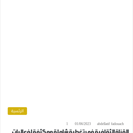
الرئسية
1
01/06/2023
abdellatif fadouach
القناة الثقافية في تغطية شاملة ومكثفة لفعاليات