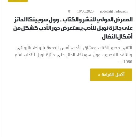
0
10/06/2023
abdellatif fadouach
المعرض الدولي للنشر والكتاب.. وول سويينكا الحائز
على جائزة نوبل للأدب يستعرض دور الأدب كشكل من
أشكال النضال
التقى محبو الكتاب وعشاق الأدب، أمس الجمعة بالرباط، بالروائي
والناقد النيجيري، وول سوينكا، الحائز على جائزة نوبل للآداب لعام
1986،…
أكمل القراءة »