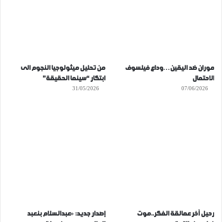
موران ضد اليقين…وداع فيلسوف
من تحليل ميثولوجيا النجوم الى
الاحتمال
ابتكار “سينما الحقيقة”
31/05/2026
07/06/2026
رحيل آخر عمالقة الفكر..موت
إصدار جديد: «عبدالسلام بنعبد