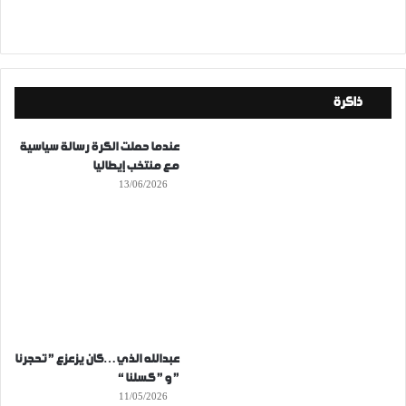
ذاكرة
عندما حملت الكرة رسالة سياسية
مع منتخب إيطاليا
13/06/2026
عبدالله الذي…كان يزعزع ” تحجرنا
” و ” كسلنا “
11/05/2026