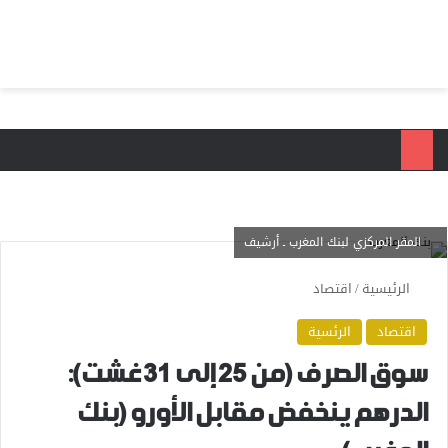
بحث عن
الق
المقر المركزي لبنك المغرب ـ أرشيف
الرئيسية
/
اقتصاد
اقتصاد
الرئسية
سوق الصرف (من 25 إلى 31 غشت):
الدرهم ينخفض مقابل الأورو (بنك