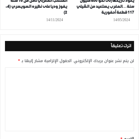
يعود تاريخها إلى نحو 400 مليون
المنتخب المغربي لأقل من 16 سنة
سنة…المغرب يستعيد من الشيلي
يفوز وديا على نظيره السويسري (4-
117 قطعة أحفورية
2)
14/11/2024
14/05/2024
اترك تعليقاً
لن يتم نشر عنوان بريدك الإلكتروني.
الحقول الإلزامية مشار إليها بـ
*
ا
ل
ت
ع
ل
ي
ق
*
الاسم
*