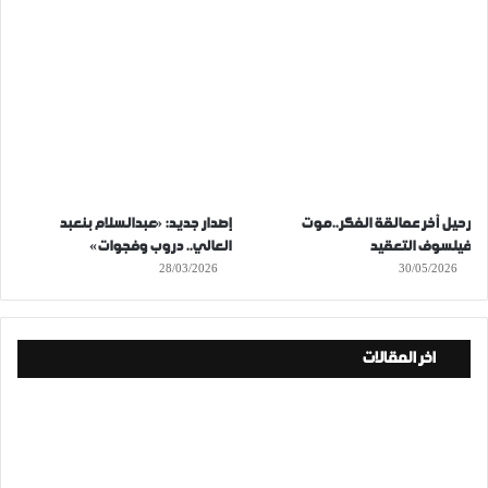
رحيل آخر عمالقة الفكر..موت
إصدار جديد: «عبدالسلام بنعبد
فيلسوف التعقيد
العالي.. دروب وفجوات»
28/03/2026
30/05/2026
اخر المقالات