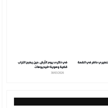
النصيري حاضر في القمة
في ذكرى يوم الأرض..حين يصبح التراب
قضية وهوية+فيديوهات
30/03/2026