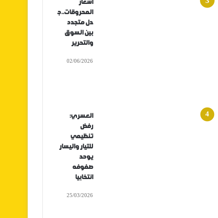
أسعار
المحروقات..ج
دل متجدد
بين السوق
والتحرير
02/06/2026
العسري:
رفض
تنظيمي
للتيار واليسار
يوحد
صفوفه
انتخابيا
25/03/2026