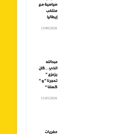
سياسية مع
منتخب
إيطاليا
13/06/2026
عبدالله
الذي…كان
يزعزع ”
تحجرنا ” و ”
كسلنا “
11/05/2026
حفريات