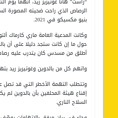
“راست” هانا غوتيريز ريد، اتهما يوم الث
الرصاص الذي راحت ضحيته المصورة السين
بنيو مكسيكو في 2021.
وكانت المدعية العامة ماري كارماك أل
حول ما إن كانت ستجد دليلا على أن بالد
أطلق من مسدس كان يتدرب عليه رصاص
واتهم كل من بالدوين وغوتيريز ريد بته
إقناع هيئة المحلفين بأن بالدوين لم 
السلاح الناري.
وجاء في بيان مرفق بالاتهامات يوصّف ب