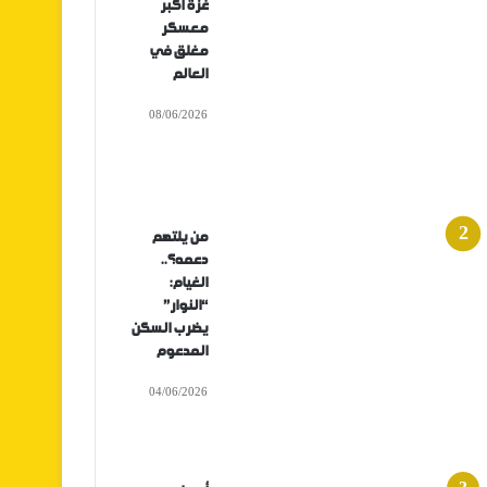
غزة أكبر
معسكر
مغلق في
العالم
08/06/2026
من يلتهم
دعمه؟..
الغيام:
“النوار”
يضرب السكن
المدعوم
04/06/2026