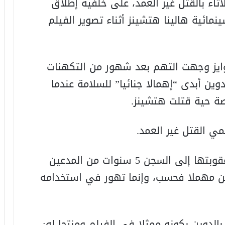
لاثاء بالقتل غير العمد، على خلفية إطلاق
مائية هالينا هتشينز أثناء تصوير الفيلم
توايز وجهت التهم بعد شهور من التكهنات
وين أبدى “إهمالا جنائيا” للسلامة عندما
ة حية قتلت هتشينز.
مي القتل غير العمد.
وتتطلب التهمة الأخطر التي قد تصل عقوبتها إلى السجن 5 سنوات من المدعين
يكن مهملا فحسب، وإنما تهور في استخدامه
الدوين بكونه ممثلا في الفيلم ومنتجا له: