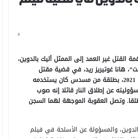
0
مة القتل غير العمد إلى الممثل أليك بالدوين،
”، هانا غوتيريز ريد، في قضية مقتل
المصورة السينمائية هالينا هتشينز عام 2021، بطلقة من مسدس كان يستخدمه
ؤوليته عن إطلاق النار قائلا إنه صوب
قا. وتصل العقوبة الموجهة لهما السجن
بالدوين، والمسؤولة عن الأسلحة في فيلم