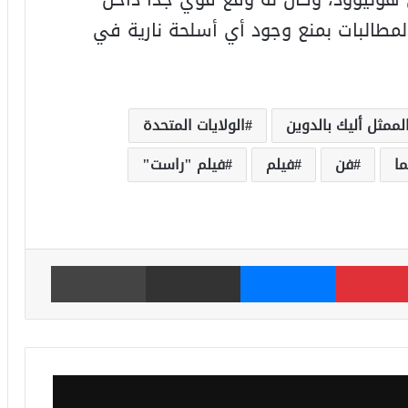
المطالبات بمنع وجود أي أسلحة نارية في
لممثل أليك بالدوين
الولايات المتحدة
ا
فن
فيلم
فيلم "راست"
بينتيريست
ماسنجر
مشاركة عبر البريد
طباعة