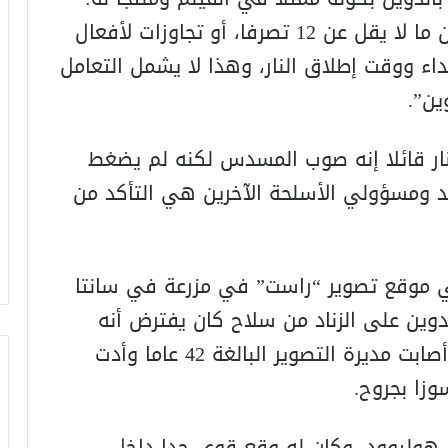
“في يوم التصوير وحده، تظهر الأدلة أن ما لا يقل عن 12 تصرفا، أو تجاوزات لأفعال
 ووقت إطلاق النار، وهذا لا يشمل التعامل
ين”.
نار قائلا إنه صوب المسدس لكنه لم يضغط
يد ومسؤولي الأسلحة الآخرين هي التأكد من
الحادثة في 21 أكتوبر 2021، في موقع تصوير “راست” في مزرعة في سانتا
وين على الزناد من سلاح كان يفترض أنه
يحوي طلقات خلبية، لكن مقذوفة حية أصابت مديرة التصوير البالغة 42 عاما وأدت
زا بجروح.
هوليوود، وكان له وقع قوي جدا داخل