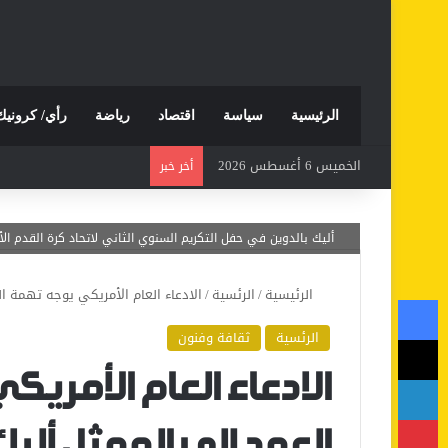
الرئيسية
سياسة
اقتصاد
رياضة
رأي/ كرونيك
الخميس 6 أغسطس 2026
أخر خبر
أليك بالدوين في حفل التكريم السنوي الثاني لاتحاد كرة القدم الأمريكي، لويزي
الرئيسية
/
الرئسية
/
الادعاء العام الأمريكي يوجه تهمة ا
فيسبوك
الرئسية
ثقافة وفنون
‫X
لينكدإن
الادعاء العام الأمريك
بينتيريست
العمد إلى الممثل ألي