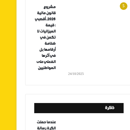
مشروع
قانون مالية
2026..أقصبي
: قيمة
الميزانيات لا
تكمن في
ضخامة
أرقامها بل
في أثرها
الفعلي على
المواطنيين
24/10/2025
ذاكرة
عندما حملت
الكرة رسالة