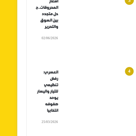
أسعار
المحروقات..ج
دل متجدد
بين السوق
والتحرير
02/06/2026
العسري:
رفض
تنظيمي
للتيار واليسار
يوحد
صفوفه
انتخابيا
25/03/2026