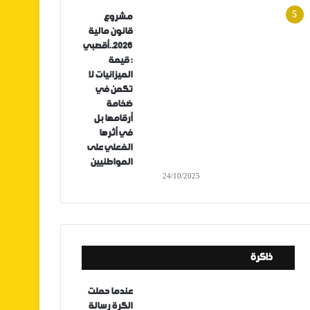
مشروع
قانون مالية
2026..أقصبي
: قيمة
الميزانيات لا
تكمن في
ضخامة
أرقامها بل
في أثرها
الفعلي على
المواطنيين
24/10/2025
ذاكرة
عندما حملت
الكرة رسالة