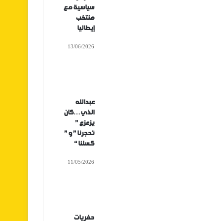
سياسية مع
منتخب
إيطاليا
13/06/2026
عبدالله
الذي…كان
يزعزع ”
تحجرنا ” و ”
كسلنا “
11/05/2026
حفريات