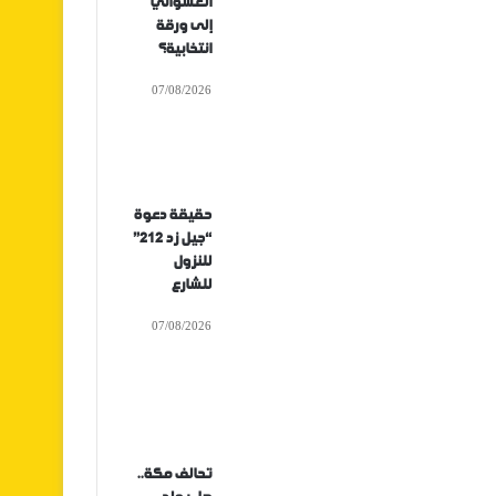
العشوائي
إلى ورقة
انتخابية؟
07/08/2026
حقيقة دعوة
“جيل زد 212”
للنزول
للشارع
07/08/2026
تحالف مكة..