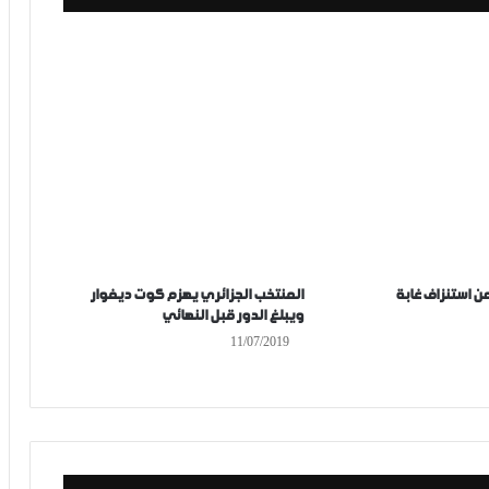
من استنزاف غابة
المنتخب الجزائري يهزم كوت ديفوار
ويبلغ الدور قبل النهائي
11/07/2019