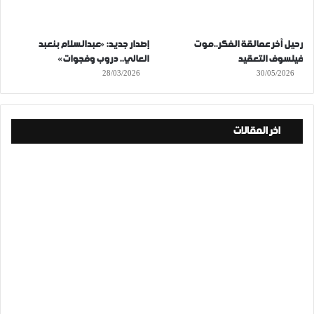
رحيل آخر عمالقة الفكر..موت
إصدار جديد: «عبدالسلام بنعبد
فيلسوف التعقيد
العالي.. دروب وفجوات»
28/03/2026
30/05/2026
اخر المقالات