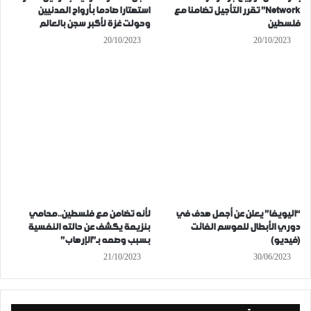
Network” تقرر التأجيل تضامنا مع
استهتارا صادما بأرواح المدنيين
فلسطين
وحولت غزة لأكبر سجن بالعالم
20/10/2023
20/10/2023
“اليويفا” يعلن عن أجمل هدف في
لأنه تضامن مع فلسطين..محامي
دوري الأبطال للموسم الفائت
بنزيمة يكشف عن حالته النفسية
(فيديو)
بسبب وصمه بـ”الإرهاب”
21/10/2023
30/06/2023