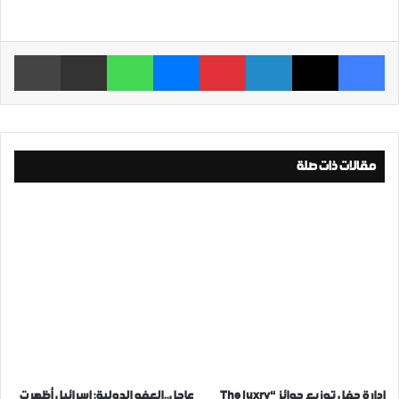
فيسبوك
‫X
لينكدإن
بينتيريست
ماسنجر
واتساب
مشاركة عبر البريد
طباعة
مقالات ذات صلة
إدارة حفل توزيع جوائز “The luxry
عاجل..العفو الدولية: إسرائيل أظهرت