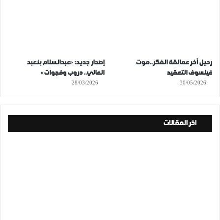
رحيل آخر عمالقة الفكر..موت
إصدار جديد: «عبدالسلام بنعبد
فيلسوف التعقيد
العالي.. دروب وفجوات»
28/03/2026
30/05/2026
اخر المقالات