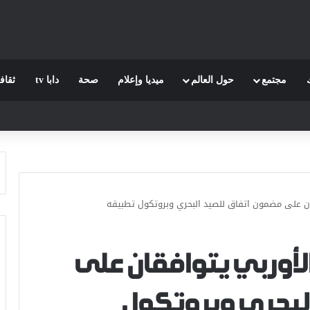
مجتمع
حول العالم
ميديا وإعلام
صحة
دابا tv
ثقاف
قان على مضمون اتفاق للصيد البحري وبروتكول تطبيقه
 الأوربي يتوافقان على
البحري وبروتكول