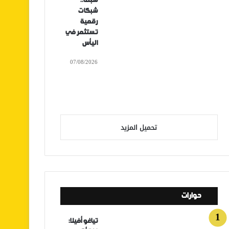
سبتة..
شبكات
رقمية
تستثمر في
اليأس
07/08/2026
تحميل المزيد
حوارات
تياغو أفيلا: