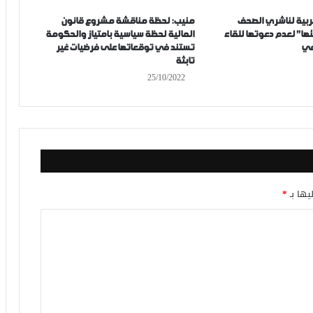
غربية لناشري الصحف
منيب: لحظة مناقشة مشروع قانون
ها” لعدم دعوتها للقاء
المالية لحظة سياسية بامتياز والحكومة
عي
تستند في توقعاتها على فرضيات غير
تابثة
25/10/2022
يها بـ
*