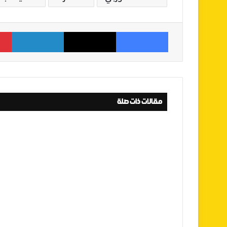
فيسبوك
‫X
لينكدإن
مقالات ذات صلة