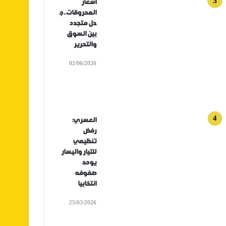
أسعار
المحروقات..ج
دل متجدد
بين السوق
والتحرير
02/06/2026
العسري:
رفض
تنظيمي
للتيار واليسار
يوحد
صفوفه
انتخابيا
25/03/2026