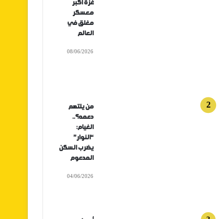
غزة أكبر
معسكر
مغلق في
العالم
08/06/2026
من يلتهم
دعمه؟..
الغيام:
“النوار”
يضرب السكن
المدعوم
04/06/2026