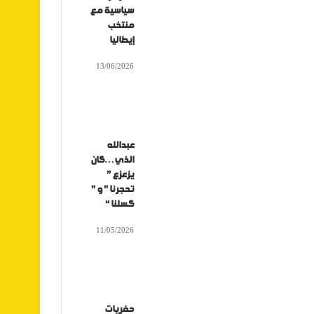
سياسية مع
منتخب
إيطاليا
13/06/2026
عبدالله
الذي…كان
يزعزع ”
تحجرنا ” و ”
كسلنا “
11/05/2026
حفريات