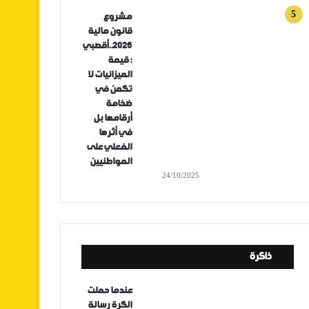
مشروع
قانون مالية
2026..أقصبي
: قيمة
الميزانيات لا
تكمن في
ضخامة
أرقامها بل
في أثرها
الفعلي على
المواطنيين
24/10/2025
ذاكرة
عندما حملت
الكرة رسالة