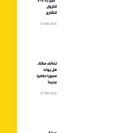
“جيل زد 212”
للنزول
للشارع
07/08/2026
تحالف مكة..
هل يولد
محورا دفاعيا
جديدا
07/08/2026