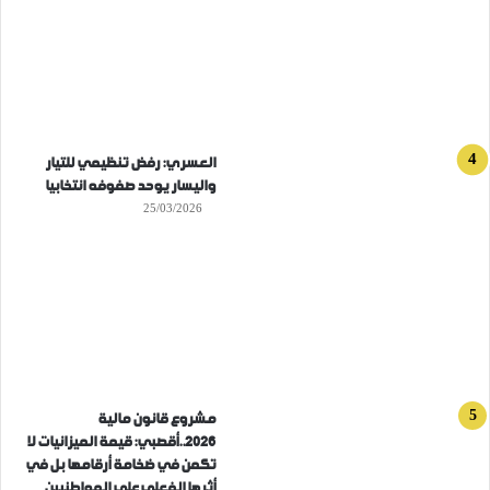
العسري: رفض تنظيمي للتيار
واليسار يوحد صفوفه انتخابيا
25/03/2026
مشروع قانون مالية
2026..أقصبي: قيمة الميزانيات لا
تكمن في ضخامة أرقامها بل في
أثرها الفعلي على المواطنيين