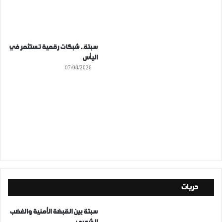
سبتة.. شبكات رقمية تستثمر في
اليأس
07/08/2026
حريات
سبتة بين القبضة الأمنية والغضب