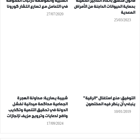
قانون متعلق باتخاذ التدابير الكفيلة
السلبية والمؤسفة لارتباك الحكومة
بحماية الحيوانات الداجنة من الأمراض
في التعامل مع تسارع انتشار كورونا
المعدية
27/07/2020
25/03/2023
التوفيق: منع استغلال “الرقية”
شبيبة يسارية: محاولة الهجرة
ينبغي أن ينظر فيه المختصون
الجماعية محاكمة ميدانية لفشل
الدولة في تحقيق التنمية وتكذيب
10/01/2019
واضح لدعايات وترويج مزيف لإنجازات
17/09/2024