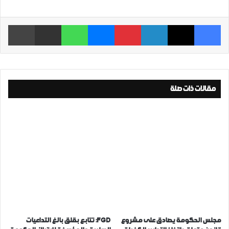
فيسبوك
‫X
لينكدإن
بينتيريست
ماسنجر
واتساب
مشاركة عبر البريد
طباعة
مقالات ذات صلة
مجلس الحكومة يصادق على مشروع
FGD: تتابع بقلق بالغ التداعيات