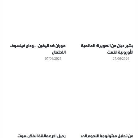
بشير ديان من الصويرة: العالمية
موران ضد اليقين…وداع فيلسوف
الأوروبية انتهت
الاحتمال
07/06/2026
27/06/2026
من تحليل ميثولوجيا النجوم الى
رحيل آخر عمالقة الفكر..موت