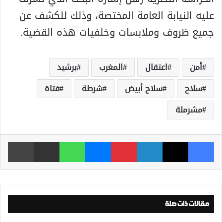
عليه النيابة العامة المختصة، وذلك للكشف عن
جميع ظروف وملابسات وخلفيات هذه القضية.
أمن
اعتقال
المغرب
برشيد
سلاح
سلاح أبيض
شرطة
فتاة
مشرملة
فيسبوك
‫X
لينكدإن
بينتيريست
ماسنجر
واتساب
مشاركة عبر البريد
طباعة
مقالات ذات صلة