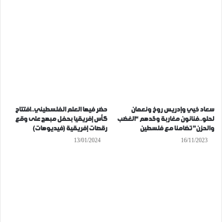
سعاد خيي وإدريس روخ ونعمان
حضر فيها العلم الفلسطيني..افتتاح
لحلو..فنانون مغاربة وحّدهم “الغضب
كأس إفريقيا بحفل مبهج على وقع
والحزن” تضامنا مع فلسطين
رقصات إفريقية (فيديوهات)
13/01/2024
16/11/2023