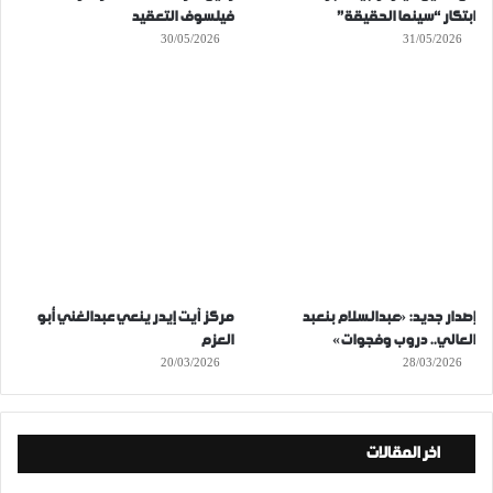
ابتكار “سينما الحقيقة”
فيلسوف التعقيد
30/05/2026
31/05/2026
إصدار جديد: «عبدالسلام بنعبد
مركز آيت إيدر ينعي عبدالغني أبو
العالي.. دروب وفجوات»
العزم
20/03/2026
28/03/2026
اخر المقالات