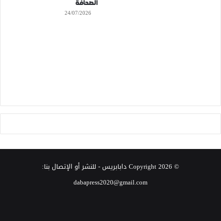
الصحافة
24/07/2026
© Copyright 2026
دابابريس
- للنشر أو الإتصال بنا:
dabapress2020@gmail.com
‫X
فيسبوك
انستقرام