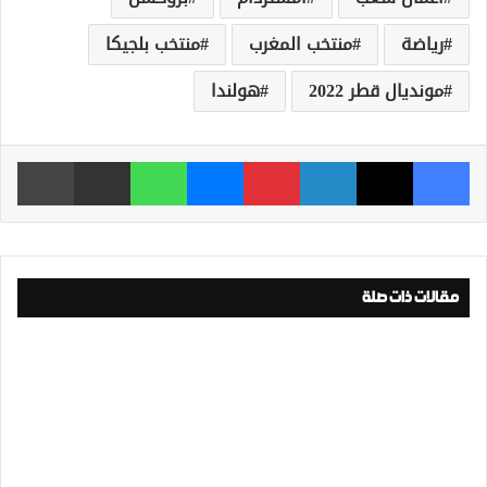
رياضة
منتخب المغرب
منتخب بلجيكا
مونديال قطر 2022
هولندا
فيسبوك
‫X
لينكدإن
بينتيريست
ماسنجر
واتساب
مشاركة عبر البريد
طباعة
مقالات ذات صلة