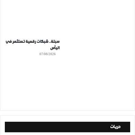
سبتة.. شبكات رقمية تستثمر في
اليأس
07/08/2026
حريات