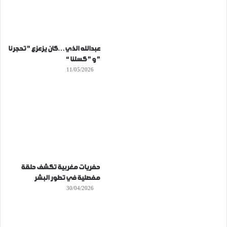
عبدالله الذي…كان يزعزع ” تحجرنا
” و ” كسلنا “
11/05/2026
حفريات مغربية تكشف حلقة
مفصلية في تطور البشر
30/04/2026