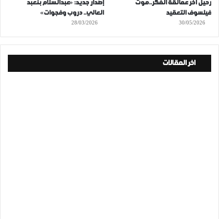
رحيل آخر عمالقة الفكر..موت
إصدار جديد: «عبدالسلام بنعبد
فيلسوف التعقيد
العالي.. دروب وفجوات»
28/03/2026
30/05/2026
اخر المقالات