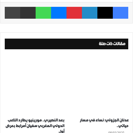
فيسبوك
‫X
لينكدإن
بينتيريست
ماسنجر
واتساب
مشاركة عبر البريد
طباعة
مقالات ذات صلة
عدنان الجزولي: نساء في مسار
بعد النصيري.. مورينيو يطارد اللاعب
حياتي..
الدولي المغربي سفيان أمرابط بعرض
أول