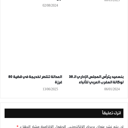
08/03/2025
02/08/2024
بنسعيد يترأس المجلس الإداري الـ 38
العدالة تنتصر لخديجة في قضية 80
لوكالة المغرب العربي للأنباء
غرزة
13/06/2025
06/01/2024
اترك تعليقاً
لن يتم نشر عنوان بريدك الإلكتروني.
الحقول الإلزامية مشار إليها بـ
*