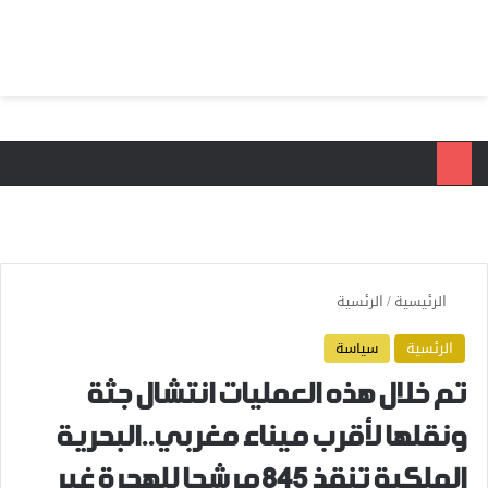
بحث عن
الق
الرئيسية
/
الرئسية
الرئسية
سياسة
تم خلال هذه العمليات انتشال جثة
ونقلها لأقرب ميناء مغربي..البحرية
الملكية تنقذ 845 مرشحا للهجرة غير