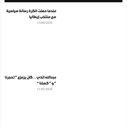
عندما حملت الكرة رسالة سياسية
مع منتخب إيطاليا
13/06/2026
عبدالله الذي…كان يزعزع ” تحجرنا
” و ” كسلنا “
11/05/2026