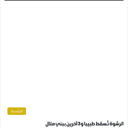
الرئسية
الرشوة تُسقط طبيبا و3 آخرين ببني ملال