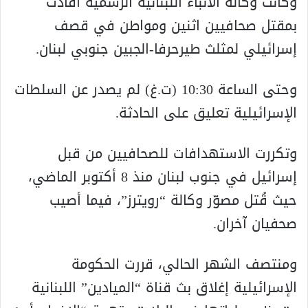
وكانت وكالة الأنباء اللبنانية الرسمية أفادت
بمقتل صحافيين اثنين ومواطن في قصف
إسرائيلي لمثلث طيرحرفا-الجبين جنوبي لبنان.
وحتى الساعة ​​​​​​10:30​ (ت.غ) لم يصدر عن السلطات
الإسرائيلية تعليق على الحادثة.
وتكررت الاستهدافات للصحافيين من قبل
إسرائيل في جنوب لبنان منذ 8 أكتوبر الماضي،
حيث قُتل مصوّر وكالة “رويترز”، فيما أصيب
صحفيان آخران.
ومنتصف الشهر الحالي، قررت الحكومة
الإسرائيلية إغلاق بث قناة “الميادين” اللبنانية