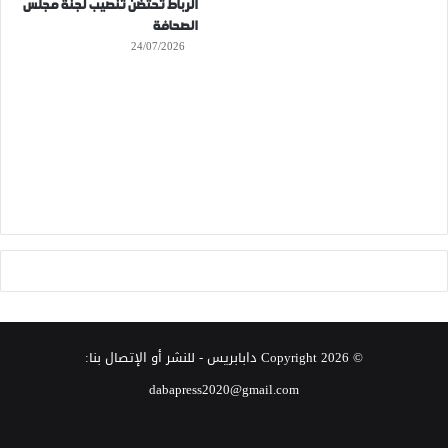
الرباط تحتضن تنصيب لجنة مجلس
الصحافة
24/07/2026
© Copyright 2026
دابابريس
- للنشر أو الإتصال بنا:
dabapress2020@gmail.com
‫X
فيسبوك
انستقرام