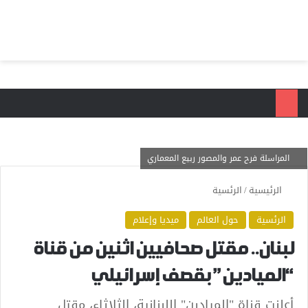
بحث عن
الق
المراسلة فرح عمر والمصور ربيع المعماري
الرئيسية
/
الرئسية
الرئسية
حول العالم
ميديا وإعلام
لبنان.. مقتل صحافيين اثنين من قناة
“الميادين” بقصف إسرائيلي
أعلنت قناة "الميادين" اللبنانية، الثلاثاء، مقتل