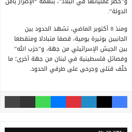
و”حظر عملياتها في البلاد”، بتهمة “الإضرار بأمن
الدولة”.
ومنذ 8 أكتوبر الماضي، تشهد الحدود بين
الجانبين بوتيرة يومية، قصفا متبادلا ومتقطعا
بين الجيش الإسرائيلي من جهة، و”حزب الله”
وفصائل فلسطينية في لبنان من جهة أخرى؛ ما
خلّف قتلى وجرحى على طرفي الحدود.
فيسبوك
‫X
لينكدإن
بينتيريست
ماسنجر
واتساب
مشاركة عبر البريد
طباعة