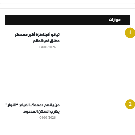
حوارات
تياغو أفيلا: غزة أكبر معسكر
مغلق في العالم
08/06/2026
من يلتهم دعمه؟.. الغيام: “النوار”
يضرب السكن المدعوم
04/06/2026