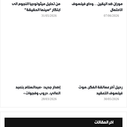
موران ضد اليقين…وداع فيلسوف
من تحليل ميثولوجيا النجوم الى
الاحتمال
ابتكار “سينما الحقيقة”
31/05/2026
07/06/2026
رحيل آخر عمالقة الفكر..موت
إصدار جديد: «عبدالسلام بنعبد
فيلسوف التعقيد
العالي.. دروب وفجوات»
28/03/2026
30/05/2026
اخر المقالات