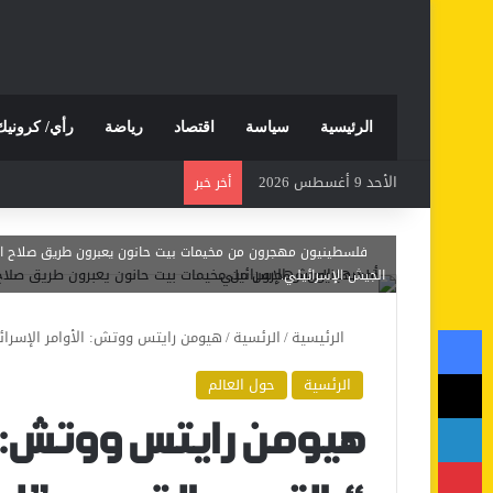
الرئيسية
سياسة
اقتصاد
رياضة
رأي/ كرونيك
الأحد 9 أغسطس 2026
أخر خبر
فلسطينيون مهجرون من مخيمات بيت حانون يعبرون طريق صلاح الدين
الجيش الإسرائيلي.
فيسبوك
الرئيسية
/
الرئسية
/
هيومن رايتس ووتش: الأوامر الإسرائ
‫X
الرئسية
حول العالم
لينكدإن
هيومن رايتس ووتش: ال
بينتيريست