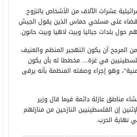
ائيلية عشرات الآلاف من الأشخاص بالنزوح
قضاء على مسلحي حماس الذين يقول الجيش
 حول بلدات جباليا وبيت لاهيا وبيت حانون.
المرجح أن يكون التهجير المنظم والعنيف
لفلسطينيين في غزة… مخططا له بأن يكون
أمنية”، وهو إجراء وصفته المنظمة بأنه يرقى
اء مناطق عازلة دائمة فيما قال وزير
إثنين إن الفلسطينيين النازحين من منازلهم
 نهاية الحرب.