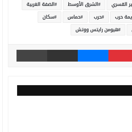
ر القسري
الشرق الأوسط
الضفة الغربية
يمة حرب
حرب
حماس
سكان
هيومن رايتس ووتش
بينتيريست
ماسنجر
مشاركة عبر البريد
طباعة