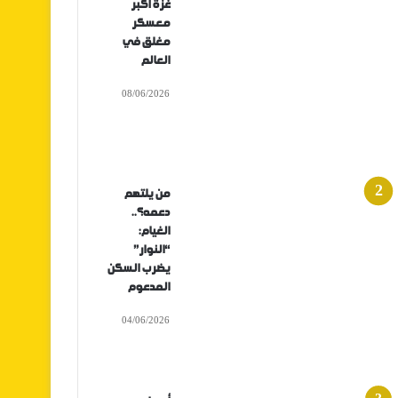
غزة أكبر
معسكر
مغلق في
العالم
08/06/2026
من يلتهم
دعمه؟..
الغيام:
“النوار”
يضرب السكن
المدعوم
04/06/2026