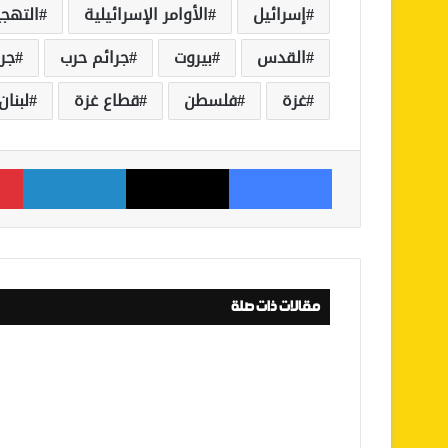
إسرائيل
الأوامر الإسرائيلية
التهجي
القدس
بيروت
جرائم حرب
جر
غزة
فلسطن
قطاع غزة
لبنان
فيسبوك
‫X
لينكدإن
مقالات ذات صلة