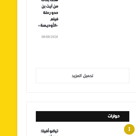
هكذا بدأت
من آيت بن
حدو رحلة
فيلم
«الأوديسة»
08/08/2026
تحميل المزيد
حوارات
تياغو أفيلا: