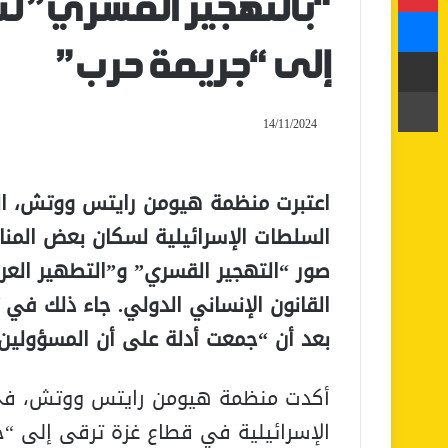
“بالتهجير القسري” ل
ماسنجر
مشاركة عبر البريد
إلى “جريمة حرب”
طباعة
14/11/2024
اعتبرت منظمة هيومن رايتس ووتش، الخ
السلطات الإسرائيلية لسكان بعض الم
صور “التهجير القسري” و”التطهير ال
القانون الإنساني الدولي. جاء ذلك في 
بعد أن “جمعت أدلة على أن المسؤولين ا
أكدت منظمة هيومن رايتس ووتش، في تق
الإسرائيلية في قطاع غزة ترقى إلى “