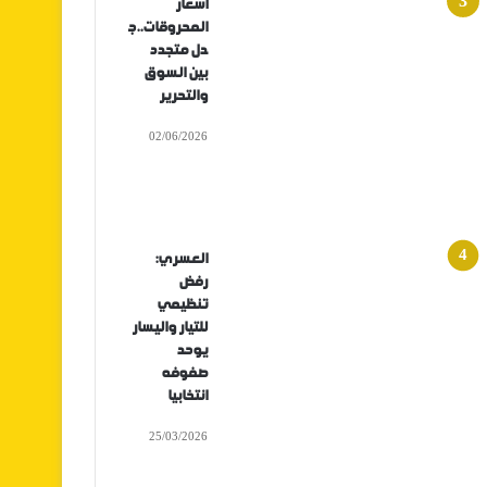
أسعار
المحروقات..ج
دل متجدد
بين السوق
والتحرير
02/06/2026
العسري:
رفض
تنظيمي
للتيار واليسار
يوحد
صفوفه
انتخابيا
25/03/2026