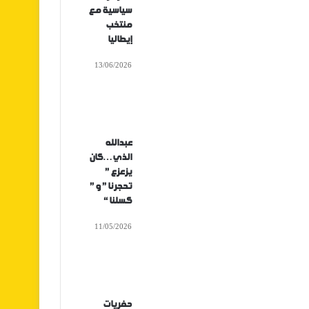
سياسية مع
منتخب
إيطاليا
13/06/2026
عبدالله
الذي…كان
يزعزع ”
تحجرنا ” و ”
كسلنا “
11/05/2026
حفريات