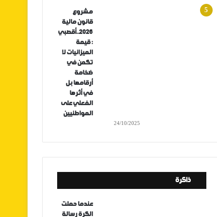
مشروع
قانون مالية
2026..أقصبي
: قيمة
الميزانيات لا
تكمن في
ضخامة
أرقامها بل
في أثرها
الفعلي على
المواطنيين
24/10/2025
ذاكرة
عندما حملت
الكرة رسالة