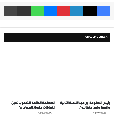
فيسبوك
‫X
لينكدإن
بينتيريست
ماسنجر
واتساب
مشاركة عبر البريد
طباعة
مقالات ذات صلة
رئيس الحكومة: برامجنا للسنة الثانية
المحكمة الدائمة للشعوب تدين
واضحة ونحن متفائلون
انتهاكات حقوق المهاجرين
26/10/2025
05/07/2018