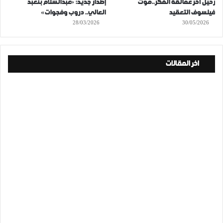
رحيل آخر عمالقة الفكر..موت
إصدار جديد: «عبدالسلام بنعبد
فيلسوف التعقيد
العالي.. دروب وفجوات»
28/03/2026
30/05/2026
اخر المقالات