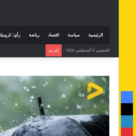
الرئيسية
سياسة
اقتصاد
رياضة
رأي/ كرونيك
الخميس 6 أغسطس 2026
أخر خبر
فيسبوك
‫X
لينكدإن
بينتيريست