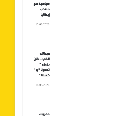
سياسية مع
منتخب
إيطاليا
13/06/2026
عبدالله
الذي…كان
يزعزع ”
تحجرنا ” و ”
كسلنا “
11/05/2026
حفريات