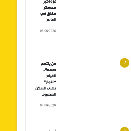
غزة أكبر
معسكر
مغلق في
العالم
08/06/2026
من يلتهم
دعمه؟..
الغيام:
“النوار”
يضرب السكن
المدعوم
04/06/2026