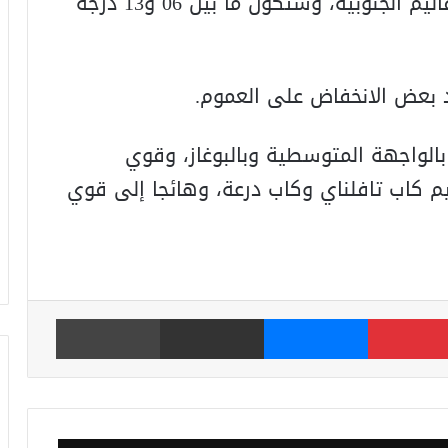
بين 12 و18 درجة بالجنوب-الشرقي والأقاليم الجنوبية، وستكون ما بين 06 و13 درجة
د بعض الانخفاض على العموم.
بالواجهة المتوسطية وبالبوغاز، وقوي
يم كاب تافلناي وكاب درعة، وهائجا إلى قوي
بينتيريست
ماسنجر
مشاركة عبر البريد
طباعة