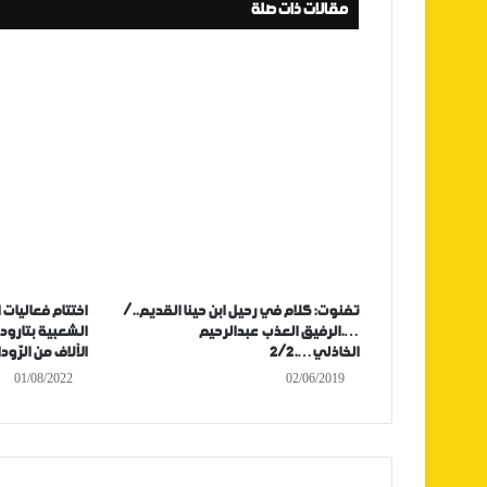
مقالات ذات صلة
تفنوت: كلام في رحيل ابن حينا القديم../
اختتام فعاليات
….الرفيق العذب عبدالرحيم
الشعبية بتارود
الخاذلي….2/2
الآلاف من الرّود
01/08/2022
02/06/2019