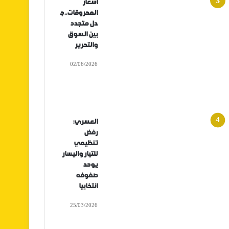
أسعار
المحروقات..ج
دل متجدد
بين السوق
والتحرير
02/06/2026
العسري:
رفض
تنظيمي
للتيار واليسار
يوحد
صفوفه
انتخابيا
25/03/2026