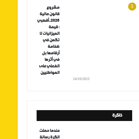
مشروع
قانون مالية
2026..أقصبي
: قيمة
الميزانيات لا
تكمن في
ضخامة
أرقامها بل
في أثرها
الفعلي على
المواطنيين
24/10/2025
ذاكرة
عندما حملت
الكرة رسالة