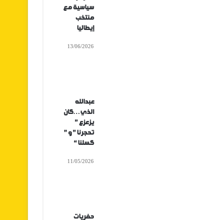
سياسية مع
منتخب
إيطاليا
13/06/2026
عبدالله
الذي…كان
يزعزع ”
تحجرنا ” و ”
كسلنا “
11/05/2026
حفريات