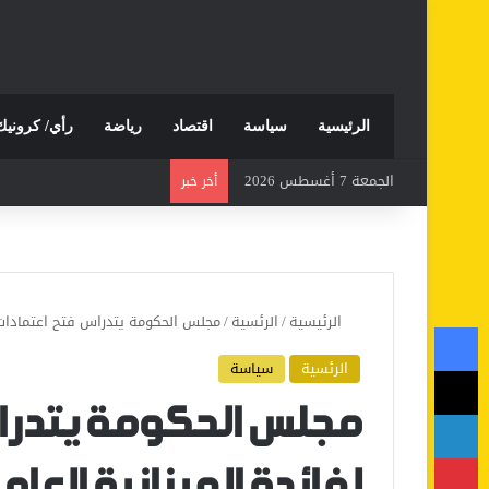
الرئيسية
سياسة
اقتصاد
رياضة
رأي/ كرونيك
الجمعة 7 أغسطس 2026
أخر خبر
الرئيسية
/
الرئسية
/
مجلس الحكومة يتدراس فتح اعتمادات إ
فيسبوك
الرئسية
سياسة
‫X
لينكدإن
مجلس الحكومة يتدراس
بينتيريست
لفائدة الميزانية العا