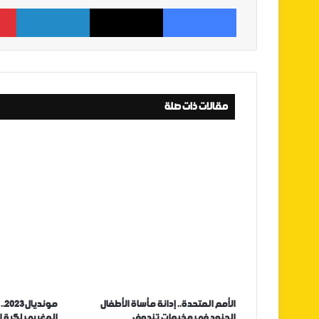
فيسبوك
‫X
لينكدإن
مقالات ذات صلة
الأمم المتحدة.. إدانة مأساة الأطفال
مو
الجنود في مخيمات تندوف
المغربي لكرة ا