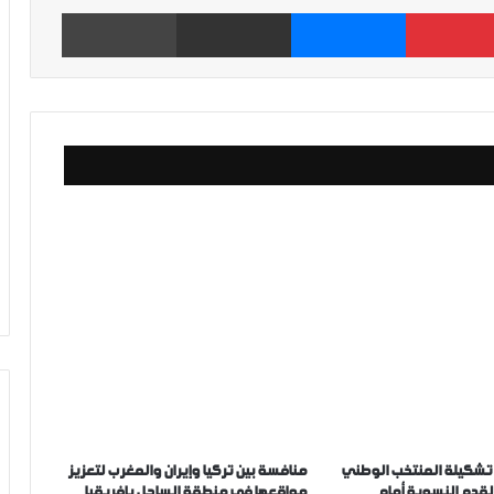
بينتيريست
ماسنجر
مشاركة عبر البريد
طباعة
نديال2023.. تشكيلة المنتخب الوطني
منافسة بين تركيا وإيران والمغرب لتعزيز
لقدم النسوية أمام
مواقعها في منطقة الساحل بإفريقيا