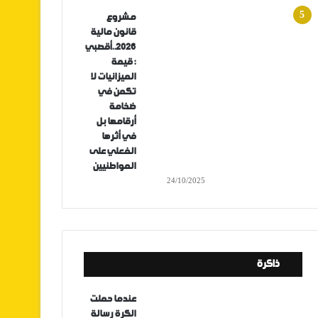
مشروع
قانون مالية
2026..أقصبي
: قيمة
الميزانيات لا
تكمن في
ضخامة
أرقامها بل
في أثرها
الفعلي على
المواطنيين
24/10/2025
ذاكرة
عندما حملت
الكرة رسالة