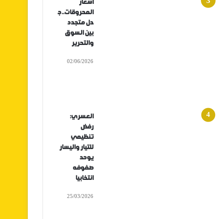
أسعار
المحروقات..ج
دل متجدد
بين السوق
والتحرير
02/06/2026
العسري:
رفض
تنظيمي
للتيار واليسار
يوحد
صفوفه
انتخابيا
25/03/2026