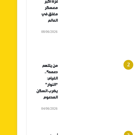
غزة أكبر
معسكر
مغلق في
العالم
08/06/2026
من يلتهم
دعمه؟..
الغيام:
“النوار”
يضرب السكن
المدعوم
04/06/2026