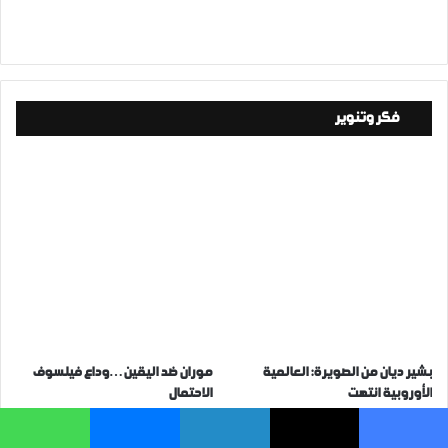
فكر وتنوير
بشير ديان من الصويرة: العالمية
موران ضد اليقين…وداع فيلسوف
الأوروبية انتهت
الاحتمال
07/06/2026
27/06/2026
فيسبوك
‫X
لينكدإن
ماسنجر
واتساب