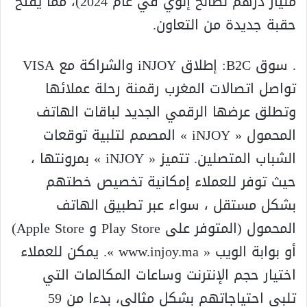
مليار درهم لصالح إنوي في عام 2024)، مما يفتح
حقبة جديدة من التعاون.
. سوق B2C: إطلاق iNJOY والشراكة مع VISA
تواصل اتصالات المغرب رقمنة رحلة عملائها
وتطلق عرضها الرقمي الجديد لباقات الهاتف
المحمول « iNJOY » المصمم لتلبية توقعات
الشباب المتصلين. تتميز « iNJOY » بمرونتها ،
حيث توفر للعملاء إمكانية تخصيص خطتهم
بشكل مستقل ، سواء عبر تطبيق الهاتف
المحمول (المتوفر على Play Store و Apple Store)
أو بوابة الويب « www.injoy.ma ». يمكن للعملاء
اختيار حجم الإنترنت وساعات المكالمات التي
تلبي احتياجاتهم بشكل مثالي، بدءا من 59