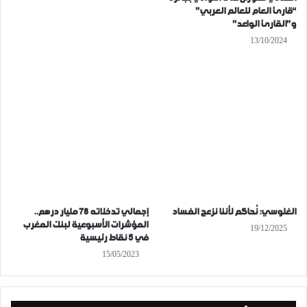
“قارئ العام للعالم العربي”
و”القارئ الواعد”
13/10/2024
الغلوسي: نُحاكم لأننا نزعج الفساد
إجمالي تدخلاته 78 مليار درهم..
المؤشرات الأسبوعية لبنك المغرب
19/12/2025
في 5 نقاط رئيسية
15/05/2023