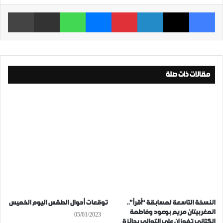
فيسبوك
‫X
لينكدإن
بينتيريست
ماسنجر
واتساب
مشاركة عبر البريد
طباعة
مقالات ذات صلة
النسخة التاسعة لمسابقة “أقرأ”..
توقعات أحوال الطقس اليوم الخميس
المغربيتان مريم بوعود وفاطمة
05/01/2023
الكتاني تفوزان على التوالي بجائزة