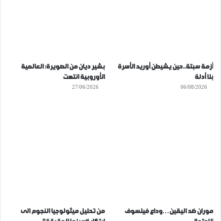
أزمة سبتة..حين يشيطن أوريد الأسرة
بشير ديان من الصويرة: العالمية
بلا أدلة
الأوروبية انتهت
27/06/2026
06/08/2026
موران ضد اليقين…وداع فيلسوف
من تحليل ميثولوجيا النجوم الى