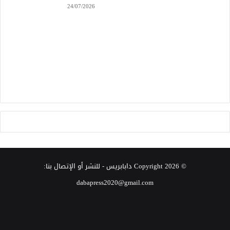
24/07/2026
© Copyright 2026
دابابريس
- للنشر أو الإتصال بنا:
dabapress2020@gmail.com
‫X
فيسبوك
انستقرام