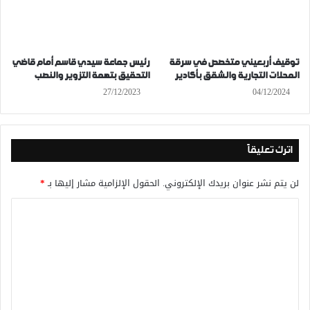
توقيف أربعيني متخصص في سرقة
رئيس جماعة سيدي قاسم أمام قاضي
المحلات التجارية والشقق بأكادير
التحقيق بتهمة التزوير والنصب
27/12/2023
04/12/2024
اترك تعليقاً
لن يتم نشر عنوان بريدك الإلكتروني.
الحقول الإلزامية مشار إليها بـ
*
ا
ل
ت
ع
ل