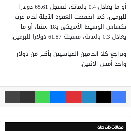
أو ما يعادل 0.4 بالمائة، لتسجل 65.61 دولارا
للبرميل، كما انخفضت العقود الآجلة لخام غرب
تكساس الوسيط الأمريكي بـ18 سنتا، أو ما
يعادل 0.3 بالمائة، مسجلة 61.87 دولارا للبرميل.
وتراجع كلا الخامين القياسيين بأكثر من دولار
واحد أمس الاثنين.
فيسبوك
‫X
لينكدإن
بينتيريست
ماسنجر
واتساب
مشاركة عبر البريد
طباعة
مقالات ذات صلة