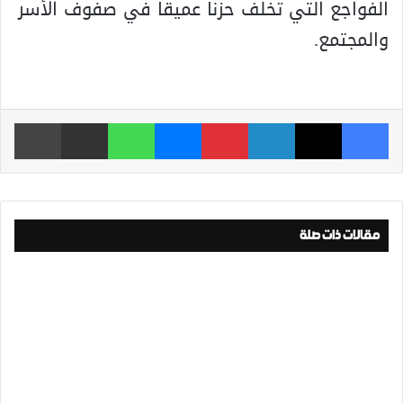
الفواجع التي تخلف حزناً عميقاً في صفوف الأسر
والمجتمع.
فيسبوك
‫X
لينكدإن
بينتيريست
ماسنجر
واتساب
مشاركة عبر البريد
طباعة
مقالات ذات صلة