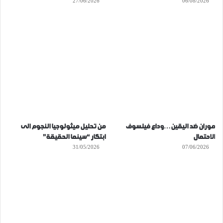
27/06/2026
06/08/2026
موران ضد اليقين…وداع فيلسوف
من تحليل ميثولوجيا النجوم الى
الاحتمال
ابتكار “سينما الحقيقة”
31/05/2026
07/06/2026