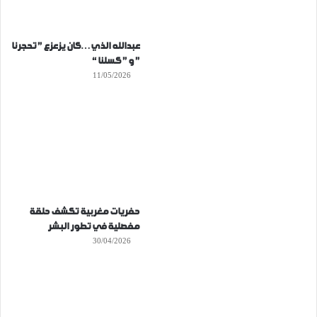
عبدالله الذي…كان يزعزع ” تحجرنا
” و ” كسلنا “
11/05/2026
حفريات مغربية تكشف حلقة
مفصلية في تطور البشر
30/04/2026