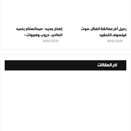
رحيل آخر عمالقة الفكر..موت
إصدار جديد: «عبدالسلام بنعبد
فيلسوف التعقيد
العالي.. دروب وفجوات»
28/03/2026
30/05/2026
اخر المقالات