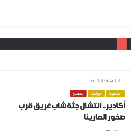
بحث عن
الق
الرئيسية
/
الرئسية
الرئسية
حوادث
مجتمع
أكادير.. انتشال جثة شاب غريق قرب
صخور المارينا