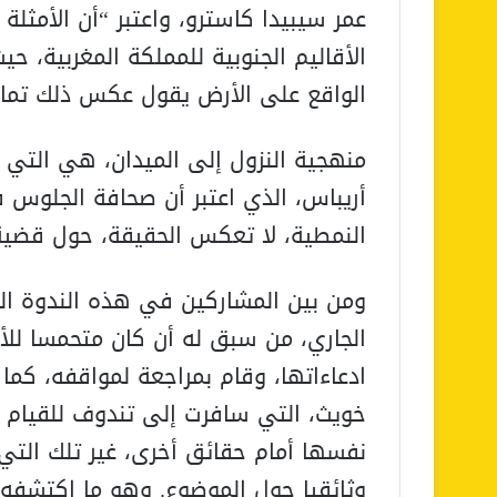
عمر سيبيدا كاسترو، واعتبر “أن الأمثلة
الأقاليم الجنوبية للمملكة المغربية، حي
الواقع على الأرض يقول عكس ذلك تمام
منهجية النزول إلى الميدان، هي التي دع
أريباس، الذي اعتبر أن صحافة الجلوس ف
النمطية، لا تعكس الحقيقة، حول قضية ا
الجاري، من سبق له أن كان متحمسا للأ
ادعاءاتها، وقام بمراجعة لمواقفه، كما
خويث، التي سافرت إلى تندوف للقيام ب
نفسها أمام حقائق أخرى، غير تلك التي ت
وثائقيا حول الموضوع. وهو ما اكتشفه 