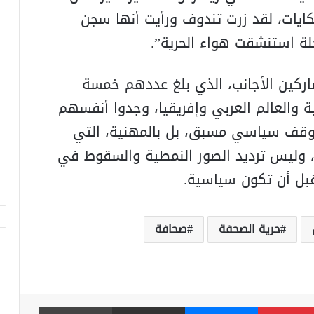
حكايات، لقد زرت تندوف ورأيت أنها سجن
ة استنشقت هواء الحرية”.
اركين الأجانب، الذي بلغ عددهم خمسة
ينية والعالم العربي وإفريقيا، وجدوا أنفسهم
بموقف سياسي مسبق، بل بالمهنية، التي
 وليس ترديد الصور النمطية والسقوط في
 قبل أن تكون سياسية.
حرية الصحفة
صحافة
بينتيريست
ماسنجر
مشاركة عبر البريد
طباعة