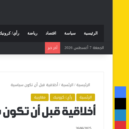
الرئيسية
سياسة
اقتصاد
رياضة
رأي/ كرونيك
الجمعة 7 أغسطس 2026
أخر خبر
الرئيسية
/
الرئسية
/
أخلاقية قبل أن تكون سياسية
فيسبوك
الرئسية
رأي/ كرونيك
مغاربية
‫X
لينكدإن
أخلاقية قبل أن تكون
بينتيريست
26/06/2025