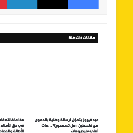
مقالات ذات صلة
عيد فيروز يتحوّل لرسالة وطنية بالدموع
هذا ما قالته ف
مع فلسطين «هل تسمعون؟…مات
في حق الأمناء 
أهلي+فيديوهات
الأصالة والمعا