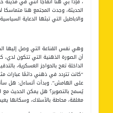
، فإذا بي هنا أتفاجأ أنني في مدينة ح
الحديثة، وجدت المجتمع هنا متماسكا لا
والاباطيل التي تبثها الدعاية السياسية 
وهي نفس القناعة التي وصل إليها ال
أن الصورة الذهنية التي تتكون لدي، كغ
الداخلة تعج بالحواجز العسكرية، بالتدقي
“كانت تتردد في ذهني دائمًا عبارات مثل
على الهامش”. وبدأت أتساءل: هل سأت
يُسمح بالتصوير؟ هل يمكن الحديث مع ال
مغلقة، محاطة بالأسلاك، وسكانها يع