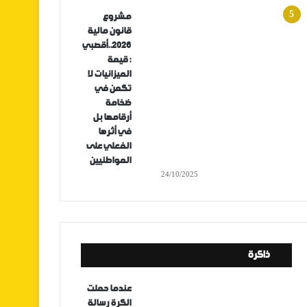
مشروع
قانون مالية
2026..أقصبي
: قيمة
الميزانيات لا
تكمن في
ضخامة
أرقامها بل
في أثرها
الفعلي على
المواطنيين
24/10/2025
ذاكرة
عندما حملت
الكرة رسالة