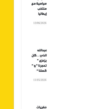
سياسية مع
منتخب
إيطاليا
13/06/2026
عبدالله
الذي…كان
يزعزع ”
تحجرنا ” و ”
كسلنا “
11/05/2026
حفريات