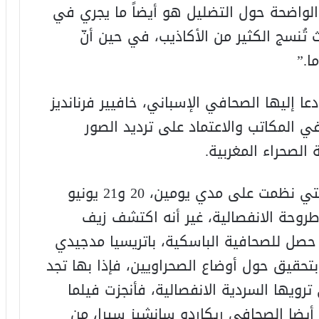
 الواضحة حول التضليل هو أيضاً ما يجري في
ث تُنسج الكثير من الأكاذيب، في حين أنّ
ا.”
ا إليها الصحافي الإسباني، خافيير فرنانديز
ي المكاتب والاعتماد على ترديد الصور
لصحراء المغربية.
ومن بين المشاركين في هذه الندوة التي نظمت على مدي يومين، 20 و21 يونيو
طروحة الانفصالية، غير أنه اكتشف زيف
 حصل للصحافية الباسكية، باتريسيا مدجيدي
تحقيق حول أوضاع الصحراويين، فإذا بها تجد
رويها السردية الانفصالية، فأنجزت فيلما
أيضا الصحافي ريكاردو سانشيز سيرا، من