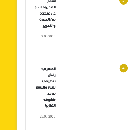
أسعار
المحروقات..ج
دل متجدد
بين السوق
والتحرير
02/06/2026
العسري:
رفض
تنظيمي
للتيار واليسار
يوحد
صفوفه
انتخابيا
25/03/2026