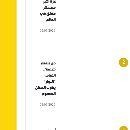
غزة أكبر
معسكر
مغلق في
العالم
08/06/2026
من يلتهم
دعمه؟..
الغيام:
“النوار”
يضرب السكن
المدعوم
04/06/2026