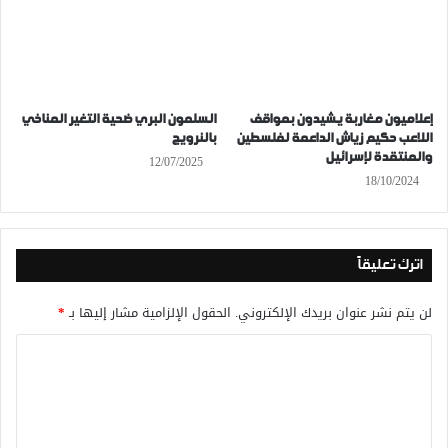
إعلاميون مغاربة يشيدون بمواقف
السلمون البري ضحية التغير المناخي
اللاعب حكيم زياش الداعمة لفلسطين
بالنرويج
والمنتقدة لإسرائيل
12/07/2025
18/10/2024
اترك تعليقاً
لن يتم نشر عنوان بريدك الإلكتروني.
الحقول الإلزامية مشار إليها بـ
*
ا
ل
ت
ع