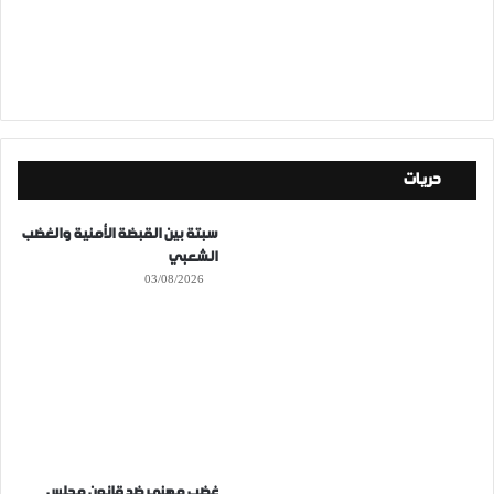
حريات
سبتة بين القبضة الأمنية والغضب
الشعبي
03/08/2026
غضب مهني ضد قانون مجلس