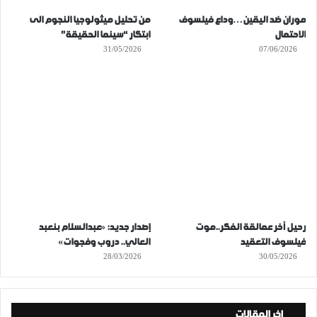
موران ضد اليقين…وداع فيلسوف
من تحليل ميثولوجيا النجوم الى
الاحتمال
ابتكار “سينما الحقيقة”
31/05/2026
07/06/2026
رحيل آخر عمالقة الفكر..موت
إصدار جديد: «عبدالسلام بنعبد
فيلسوف التعقيد
العالي.. دروب وفجوات»
28/03/2026
30/05/2026
اخر المقالات