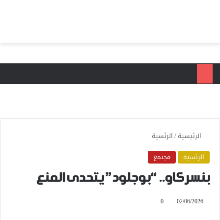
بحث عن
الق
الرئيسية
/
الرئسية
الرئسية
مجتمع
بنسركاو.. “بوجلود” يتحدى المنع
0
02/06/2026