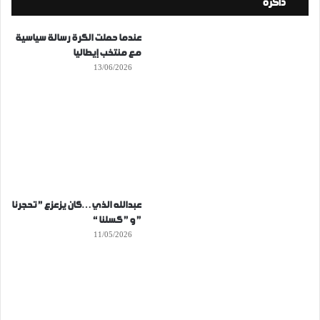
ذاكرة
عندما حملت الكرة رسالة سياسية
مع منتخب إيطاليا
13/06/2026
عبدالله الذي…كان يزعزع ” تحجرنا
” و ” كسلنا “
11/05/2026