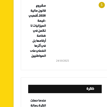
مشروع
قانون مالية
2026..أقصبي
: قيمة
الميزانيات لا
تكمن في
ضخامة
أرقامها بل
في أثرها
الفعلي على
المواطنيين
24/10/2025
ذاكرة
عندما حملت
الكرة رسالة