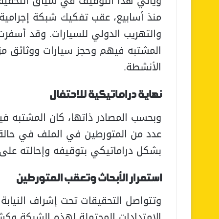
ويأتي هذا التوقيف في سياق التحقيقات
منذ أسابيع، عقب تفكيك شبكة إجرامية 
والتهريب الدولي للسيارات. وقد أسفرت
المشتبه فيهم وحجز سيارات ووثائق مزو
الأنشطة.
نهاية دراماتيكية للاحتفال
وبحسب المصادر ذاتها، كان المشتبه ف
عدد من المتورطين في الملف في حالة 
بشكل دراماتيكي بتوقيفه وإحالته على 
استمرار الأبحاث وتعقب المتورطين
وتتواصل التحقيقات تحت إشراف النيابة
الامتدادات المحتملة لهذه الشبكة وك