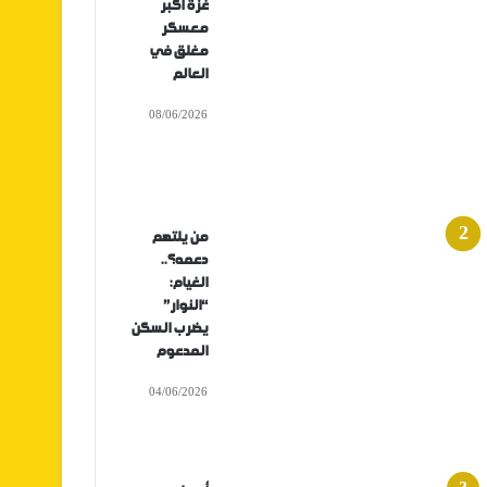
غزة أكبر
معسكر
مغلق في
العالم
08/06/2026
من يلتهم
دعمه؟..
الغيام:
“النوار”
يضرب السكن
المدعوم
04/06/2026