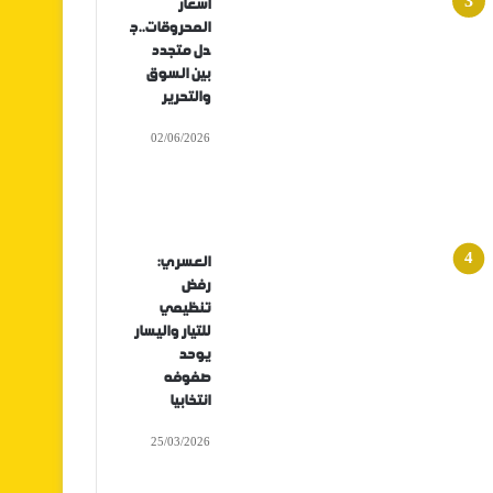
أسعار
المحروقات..ج
دل متجدد
بين السوق
والتحرير
02/06/2026
العسري:
رفض
تنظيمي
للتيار واليسار
يوحد
صفوفه
انتخابيا
25/03/2026