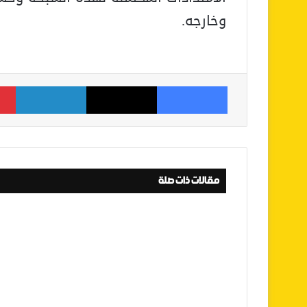
وخارجه.
فيسبوك
‫X
لينكدإن
مقالات ذات صلة