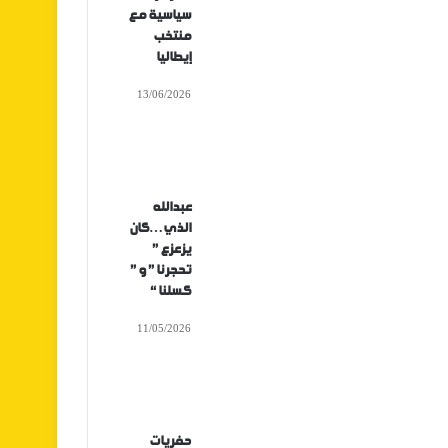
سياسية مع
منتخب
إيطاليا
13/06/2026
عبدالله
الذي…كان
يزعزع ”
تحجرنا ” و ”
كسلنا “
11/05/2026
حفريات