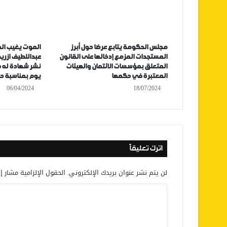
مجلس الحكومة يتابع عرضا حول أبرز
الموت يغيب ال
المستجدات المزمع إدخالها على القانون
عبداللطيف ازري
المتعلق بمؤسسات الائتمان والهيئات
نشر شهادة له ف
المعتبرة في حكمها
يوم بمناسبة ح
06/04/2024
18/07/2024
اترك تعليقاً
لن يتم نشر عنوان بريدك الإلكتروني.
الحقول الإلزامية مشار إل
ا
ل
ت