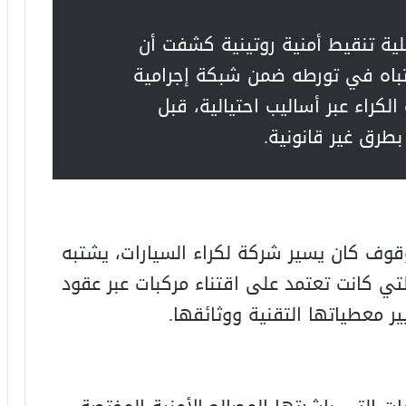
ة تنقيط أمنية روتينية كشفت أن
باه في تورطه ضمن شبكة إجرامية
كراء عبر أساليب احتيالية، قبل
بطرق غير قانونية.
وقوف كان يسير شركة لكراء السيارات، يشتبه
ي كانت تعتمد على اقتناء مركبات عبر عقود
ر معطياتها التقنية ووثائقها.