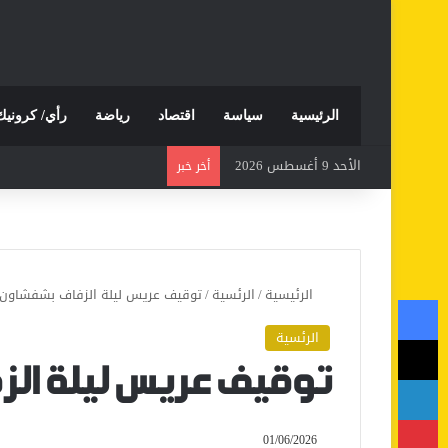
الرئيسية
سياسة
اقتصاد
رياضة
رأي/ كرونيك
الأحد 9 أغسطس 2026
أخر خبر
الرئيسية
/
الرئسية
/
توقيف عريس ليلة الزفاف بشفشاون
فيسبوك
الرئسية
‫X
توقيف عريس ليلة ال
لينكدإن
بينتيريست
01/06/2026