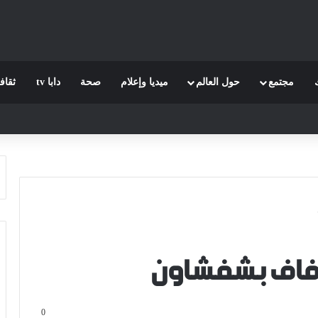
مجتمع
حول العالم
ميديا وإعلام
صحة
دابا tv
ثقاف
زفاف بشفشاون
0