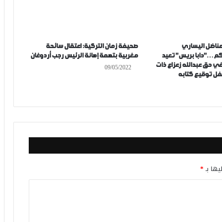
مناضل اليساري
صحيفة زمان التركية: اعتقال سائحة
كم…”دابا بريس” تعيد
مغربية بتهمة إهانة الرئيس رجب أردوغان
ي حق عبدالله زعزاع ذات
09/05/2022
فل توقيع كتابه
يها بـ
*