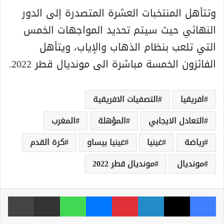
وتتأهل المنتخبات العشرة المتصدرة إلى الدور
النهائي حيث سيتم تحديد المواجهات الخمس
التي تلعب بنظام الذهاب والإياب، ويتأهل
الفائزون الخمسة مباشرة الى مونديال قطر 2022.
افريقيا
التصفيات الافريقية
التعادل الايجابي
المؤهلة
المغرب
رياضة
غينيا
غينيا بيساو
كرة القدم
مونديال
مونديال قطر 2022
فيسبوك
‫X
لينكدإن
بينتيريست
ماسنجر
واتساب
مشاركة عبر البريد
طباعة