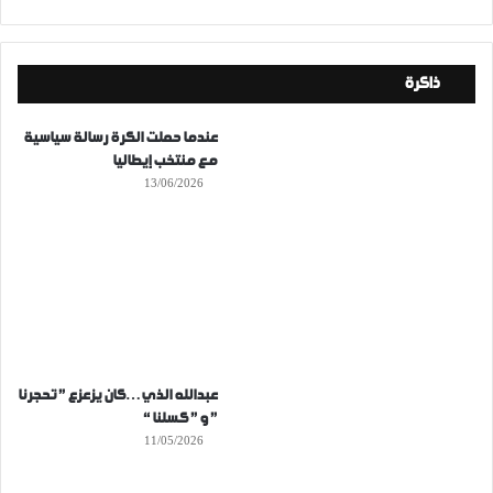
ذاكرة
عندما حملت الكرة رسالة سياسية
مع منتخب إيطاليا
13/06/2026
عبدالله الذي…كان يزعزع ” تحجرنا
” و ” كسلنا “
11/05/2026