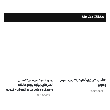
مقالات ذات صلة
“الأسود” بين إرث الركراكي وطموح
يبدو أنه يخسر معركته مع
وهبي
السرطان..بيليه يودع عائلته
وأصدقاءه على سرير المرض + فيديو
25/04/2026
28/12/2022