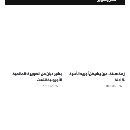
فكر وتنوير
أزمة سبتة..حين يشيطن أوريد الأسرة
بشير ديان من الصويرة: العالمية
بلا أدلة
الأوروبية انتهت
27/06/2026
06/08/2026