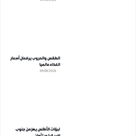
الطقس والحروب يرفعان أسعار
الغذاء عالميا
09/08/2026
لبؤات الأطلس يهزمن جنوب
إفريقيا ويتأهلن