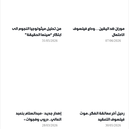
موران ضد اليقين…وداع فيلسوف
من تحليل ميثولوجيا النجوم الى
الاحتمال
ابتكار “سينما الحقيقة”
31/05/2026
07/06/2026
رحيل آخر عمالقة الفكر..موت
إصدار جديد: «عبدالسلام بنعبد
فيلسوف التعقيد
العالي.. دروب وفجوات»
28/03/2026
30/05/2026