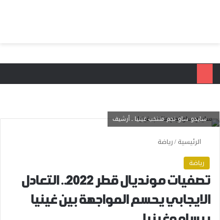
بحث عن
الق
سايدو ساو نجم منتخب غينيا ـ أرشيف
الرئيسية
/
رياضة
رياضة
تصفيات مونديال قطر 2022.. التعادل
الايجابي يحسم المواجهة بين غينيا
بيساو وغينيا