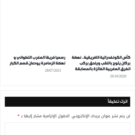
كأس الكونفدرالية الافريقية.. نهضة
رسميا فريقا المغرب التطواني و
بركان يتوج باللقب ويلحق بركب
نهضة الزمامرة يودعان قسم الكبار
الفرق المغربية الفائزة بالمسابقة
28/07/2021
26/10/2020
اترك تعليقاً
لن يتم نشر عنوان بريدك الإلكتروني.
الحقول الإلزامية مشار إليها بـ
*
ا