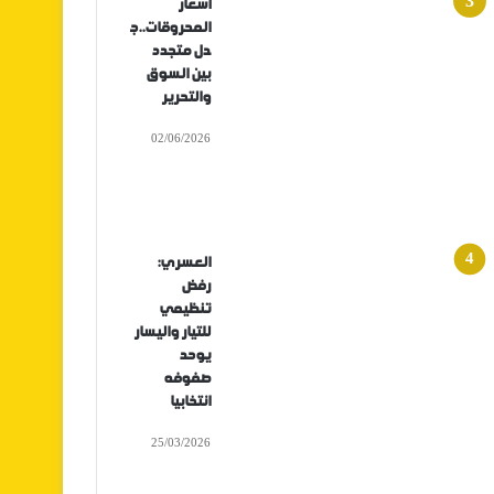
أسعار
المحروقات..ج
دل متجدد
بين السوق
والتحرير
02/06/2026
العسري:
رفض
تنظيمي
للتيار واليسار
يوحد
صفوفه
انتخابيا
25/03/2026