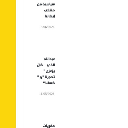
سياسية مع
منتخب
إيطاليا
13/06/2026
عبدالله
الذي…كان
يزعزع ”
تحجرنا ” و ”
كسلنا “
11/05/2026
حفريات