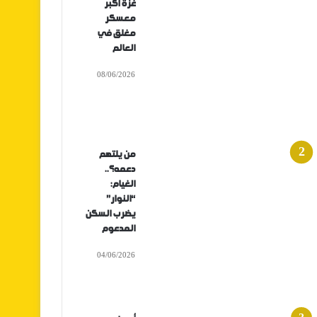
غزة أكبر
معسكر
مغلق في
العالم
08/06/2026
من يلتهم
دعمه؟..
الغيام:
“النوار”
يضرب السكن
المدعوم
04/06/2026