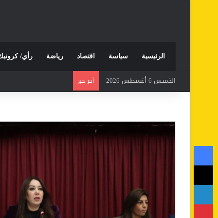
الرئيسية
سياسة
اقتصاد
رياضة
رأي/ كرونيك
الخميس 6 أغسطس 2026
أخر خبر
فيسبوك
‫X
لينكدإن
بينتيريست