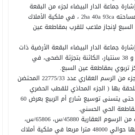
ارة جماعة الدار البيضاء لجزء من البقعة
الأرضية ذات الرسم العقاري 120693/C مساحته 2ha 40a 93ca ، في ملكية الأملاك
 السبع لإنجاز ملاعب للقرب بمقاطعة عين
ارة جماعة الدار البيضاء البقعة الأرضية ذات
الرسم العقاري 7789/45 مساحتها 23 آر و 38 سنتيار، الكائنة بتجزئة الضحى، في
كز تربوي بمقاطعة عين السبع.
15. الدراسة والتصويت على نزع ملكية جزء من الرسم العقاري عدد 22775/33 المحتضن
ملحقة بها ( الجزء المحاذي للقطب الحضري
أنفا)، مساحته 15 آر و 88 سنتيار ،وذلك حتى يتسنى توسيع شارع أم الربيع بعرض 60
قاطعة الحي الحسني.
16. الدراسة والتصويت على اقتناء أجزاء من الرسوم العقارية 45880/س، 65806/س،
27953/س، 29920/س، 52004/س مساحتها حوالي 48000 مترا مربعا في ملكية أملاك