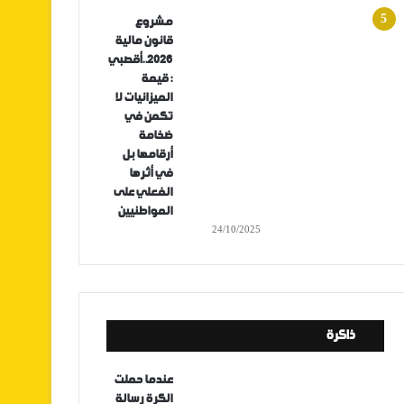
مشروع
قانون مالية
2026..أقصبي
: قيمة
الميزانيات لا
تكمن في
ضخامة
أرقامها بل
في أثرها
الفعلي على
المواطنيين
24/10/2025
ذاكرة
عندما حملت
الكرة رسالة