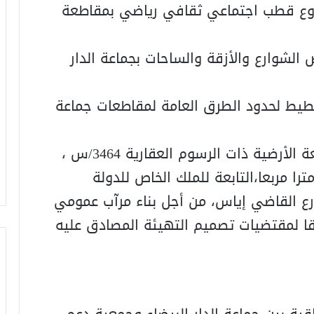
مشروع قطب اجتماعي ثقافي رياضي بمقاطعة
 الشوارع والأزقة والساحات بجماعة الدار
تخطيط لحدود الطرق العامة لمقاطعات جماعة
19. الدراسة والتصويت على اقتناء البقعة الأرضية ذات الرسوم العقارية 3464/س ،
402/س ،20178/س ،مساحتها 17700 مترا مربعا،التابعة للملك الخاص للدولة
ارع القاضي إياس، من أجل بناء مرآب عمومي
ا لمقتضيات تصميم التهيئة المصادق عليه