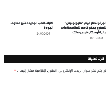
الجزائر تختار فيلم “هليوبوليس”
كليات الطب الجديدة تثير مخاوف
للمخرج جعفر قاسم للمنافسة على
الجودة
جائزة أوسكار (فيديوهات)
24/06/2026
19/10/2020
اترك تعليقاً
لن يتم نشر عنوان بريدك الإلكتروني.
الحقول الإلزامية مشار إليها بـ
*
ا
ل
ت
ع
ل