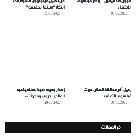
موران ضد اليقين…وداع فيلسوف
من تحليل ميثولوجيا النجوم الى
الاحتمال
ابتكار “سينما الحقيقة”
31/05/2026
07/06/2026
رحيل آخر عمالقة الفكر..موت
إصدار جديد: «عبدالسلام بنعبد
فيلسوف التعقيد
العالي.. دروب وفجوات»
28/03/2026
30/05/2026
اخر المقالات