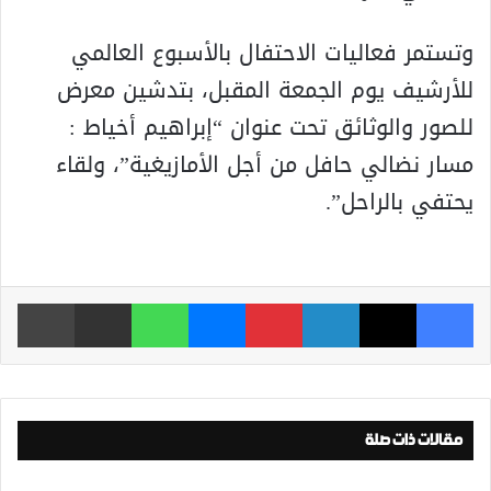
وتستمر فعاليات الاحتفال بالأسبوع العالمي
للأرشيف يوم الجمعة المقبل، بتدشين معرض
للصور والوثائق تحت عنوان “إبراهيم أخياط :
مسار نضالي حافل من أجل الأمازيغية”، ولقاء
يحتفي بالراحل”.
فيسبوك
‫X
لينكدإن
بينتيريست
ماسنجر
واتساب
مشاركة عبر البريد
طباعة
مقالات ذات صلة