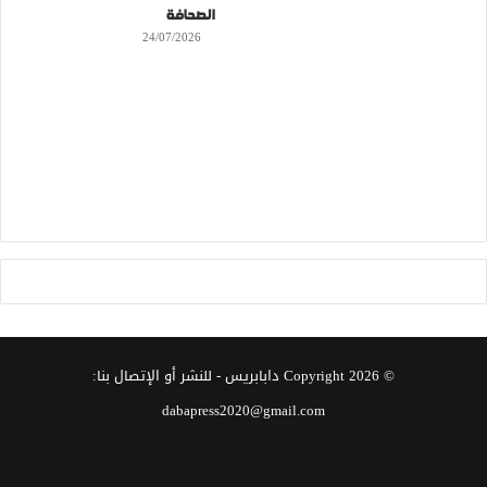
الصحافة
24/07/2026
© Copyright 2026
دابابريس
- للنشر أو الإتصال بنا:
dabapress2020@gmail.com
‫X
فيسبوك
انستقرام